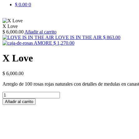
$
0.00
0
X Love
$
6,000.00
Añadir al carrito
LOVE IS IN THE AIR
$
863.00
AMORE
$
1,270.00
X Love
$
6,000.00
Arreglo de 100 rosas rojas naturales con detalles de medulas en canast
X
Love
Añadir al carrito
cantidad