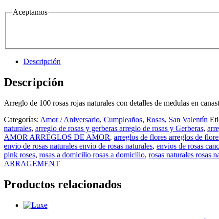
Aceptamos
Descripción
Descripción
Arreglo de 100 rosas rojas naturales con detalles de medulas en canast
Categorías:
Amor / Aniversario
,
Cumpleaños
,
Rosas
,
San Valentín
Et
naturales
,
arreglo de rosas y gerberas arreglo de rosas y Gerberas
,
arr
AMOR ARREGLOS DE AMOR
,
arreglos de flores arreglos de flore
envio de rosas naturales envio de rosas naturales
,
envios de rosas can
pink roses
,
rosas a domicilio rosas a domicilio
,
rosas naturales rosas n
ARRAGEMENT
Productos relacionados