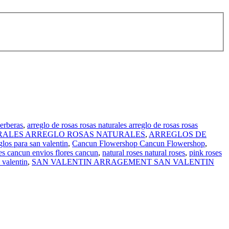
Gerberas
,
arreglo de rosas rosas naturales arreglo de rosas rosas
RALES ARREGLO ROSAS NATURALES
,
ARREGLOS DE
glos para san valentin
,
Cancun Flowershop Cancun Flowershop
,
res cancun envios flores cancun
,
natural roses natural roses
,
pink roses
 valentin
,
SAN VALENTIN ARRAGEMENT SAN VALENTIN