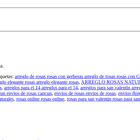
a.
iquetas:
arreglo de rosas rosas con gerberas arreglo de rosas rosas con 
eglo elegante rosas arreglo elegante rosas
,
ARREGLO ROSAS NATU
s
,
arreglos para el 14 arreglos para el 14
,
arreglos para san valentin arre
cun envios de rosas cancun
,
envios de rosas envios de rosas
,
envios flo
aturales
,
rosas online rosas online
,
rosas para san valentin rosas para san