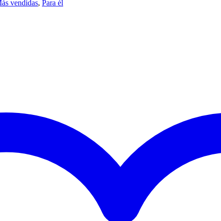
ás vendidas
,
Para él