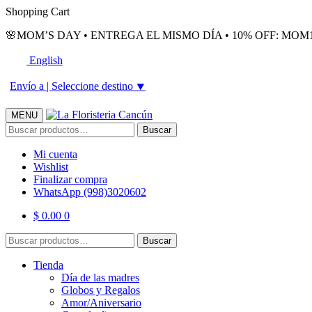
Skip
Skip
Shopping Cart
to
to
🌸MOM’S DAY • ENTREGA EL MISMO DÍA • 10% OFF: MOM1
navigation
content
English
Envío a |
Seleccione destino
⯆
MENU
Buscar
Buscar
por:
Mi cuenta
Wishlist
Finalizar compra
WhatsApp (998)3020602
$
0.00
0
Buscar
Buscar
por:
Tienda
Día de las madres
Globos y Regalos
Amor/Aniversario