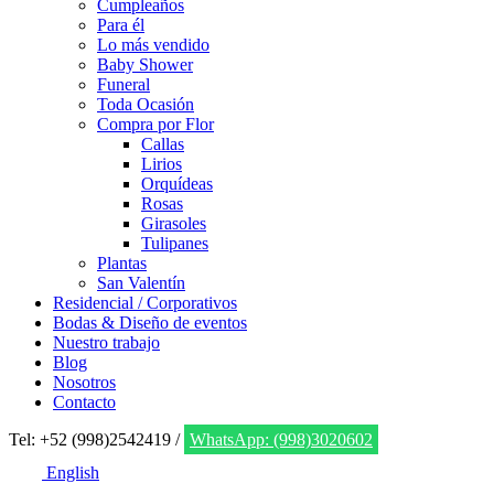
Cumpleaños
Para él
Lo más vendido
Baby Shower
Funeral
Toda Ocasión
Compra por Flor
Callas
Lirios
Orquídeas
Rosas
Girasoles
Tulipanes
Plantas
San Valentín
Residencial / Corporativos
Bodas & Diseño de eventos
Nuestro trabajo
Blog
Nosotros
Contacto
Tel: +52 (998)2542419 /
WhatsApp: (998)3020602
English