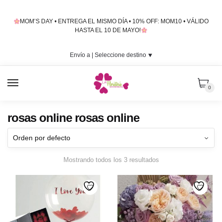
Skip
Skip
to
to
MOM’S DAY • ENTREGA EL MISMO DÍA • 10% OFF: MOM10 • VÁLIDO
navigation
content
HASTA EL 10 DE MAYO!
Envío a |
Seleccione destino
⯆
MENU
0
rosas online rosas online
Mostrando todos los 3 resultados