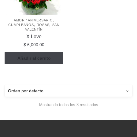
,
AMOR / ANIVERSARIO
,
,
CUMPLEAÑOS
ROSAS
SAN
VALENTÍN
X Love
$
6,000.00
Añadir al carrito
Mostrando todos los 3 resultados