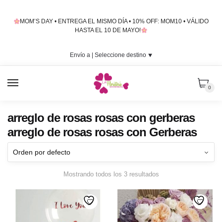
Skip
Skip
to
to
MOM’S DAY • ENTREGA EL MISMO DÍA • 10% OFF: MOM10 • VÁLIDO
navigation
content
HASTA EL 10 DE MAYO!
Envío a |
Seleccione destino
⯆
MENU
0
arreglo de rosas rosas con gerberas
arreglo de rosas rosas con Gerberas
Mostrando todos los 3 resultados