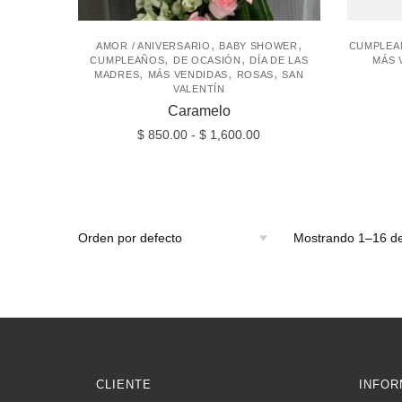
,
,
AMOR / ANIVERSARIO
BABY SHOWER
CUMPLEA
,
,
CUMPLEAÑOS
DE OCASIÓN
DÍA DE LAS
MÁS 
,
,
,
MADRES
MÁS VENDIDAS
ROSAS
SAN
VALENTÍN
Caramelo
Rango
$
850.00
-
$
1,600.00
de
Este
precios:
producto
desde
$ 850.00
tiene
hasta
múltiples
Mostrando 1–16 de
$ 1,600.00
variantes.
Las
opciones
se
pueden
elegir
CLIENTE
INFOR
en