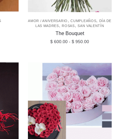
,
,
S
AMOR / ANIVERSARIO
CUMPLEAÑOS
DÍA DE
,
,
LAS MADRES
ROSAS
SAN VALENTÍN
The Bouquet
Rango
$
600.00
-
$
950.00
de
Este
precios:
producto
desde
$ 600.00
tiene
hasta
múltiples
$ 950.00
variantes.
Las
opciones
se
pueden
elegir
en
la