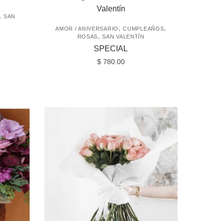
$ 2,050.00
hasta
,
SAN
$ 3,150.00
,
,
AMOR / ANIVERSARIO
CUMPLEAÑOS
,
ROSAS
SAN VALENTÍN
SPECIAL
$
780.00