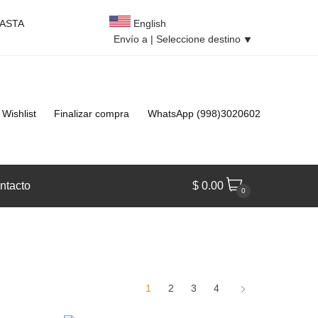
HASTA
English
Envío a |
Seleccione destino
⯆
Wishlist
Finalizar compra
WhatsApp (998)3020602
ntacto
$
0.00
0
1
2
3
4