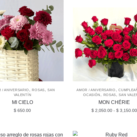
,
,
,
 / ANIVERSARIO
ROSAS
SAN
AMOR / ANIVERSARIO
CUMPLEA
,
,
VALENTÍN
OCASIÓN
ROSAS
SAN VALE
MI CIELO
MON CHÉRIE
$
650.00
$
2,050.00
-
$
3,150.00
Este
producto