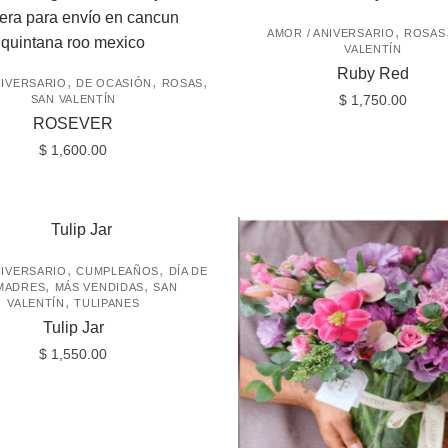
tiene
múltiples
,
AMOR / ANIVERSARIO
ROSAS
variantes.
VALENTÍN
Ruby Red
Las
,
,
,
NIVERSARIO
DE OCASIÓN
ROSAS
$
1,750.00
opciones
SAN VALENTÍN
ROSEVER
se
$
1,600.00
pueden
elegir
en
la
página
,
,
NIVERSARIO
CUMPLEAÑOS
DÍA DE
de
,
,
MADRES
MÁS VENDIDAS
SAN
,
producto
VALENTÍN
TULIPANES
Tulip Jar
$
1,550.00