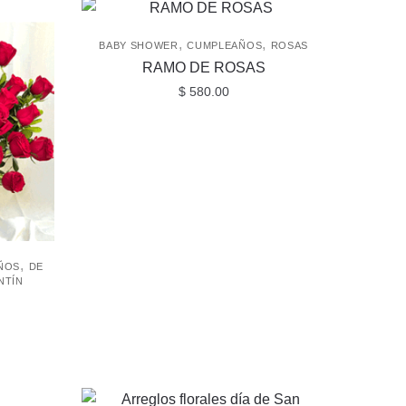
,
,
BABY SHOWER
CUMPLEAÑOS
ROSAS
RAMO DE ROSAS
$
580.00
,
ÑOS
DE
NTÍN
Rango
de
precios:
desde