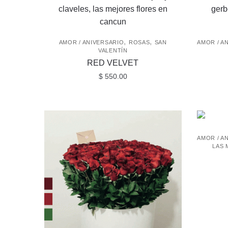
,
,
AMOR / ANIVERSARIO
ROSAS
SAN
AMOR / A
VALENTÍN
RED VELVET
$
550.00
AMOR / A
LAS 