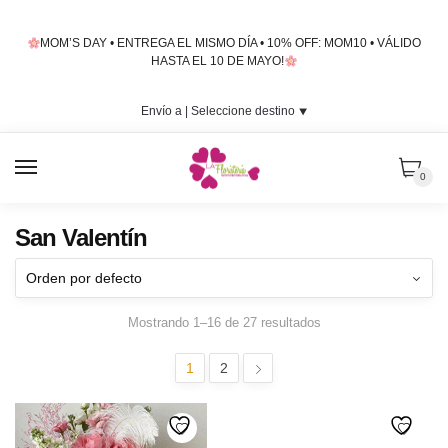
Skip
Skip
to
to
MOM’S DAY • ENTREGA EL MISMO DÍA • 10% OFF: MOM10 • VÁLIDO
navigation
content
HASTA EL 10 DE MAYO!
Envío a |
Seleccione destino
⯆
MENU
0
San Valentín
Mostrando 1–16 de 27 resultados
1
2