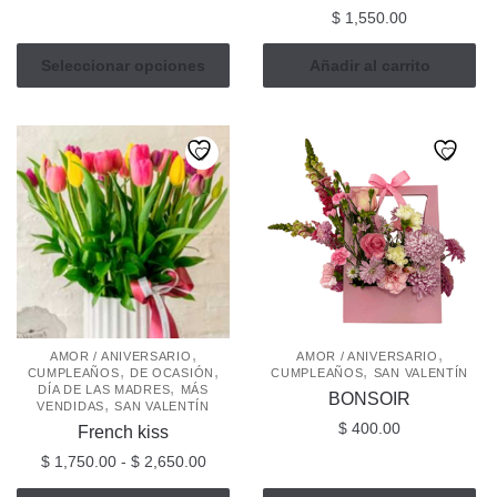
Este
precios:
$
1,550.00
producto
desde
tiene
$ 1,000.00
Seleccionar opciones
Añadir al carrito
múltiples
hasta
$ 1,400.00
variantes.
Las
opciones
se
pueden
elegir
en
la
página
de
,
,
AMOR / ANIVERSARIO
AMOR / ANIVERSARIO
,
,
,
producto
CUMPLEAÑOS
DE OCASIÓN
CUMPLEAÑOS
SAN VALENTÍN
,
DÍA DE LAS MADRES
MÁS
BONSOIR
,
VENDIDAS
SAN VALENTÍN
$
400.00
French kiss
Rango
$
1,750.00
-
$
2,650.00
de