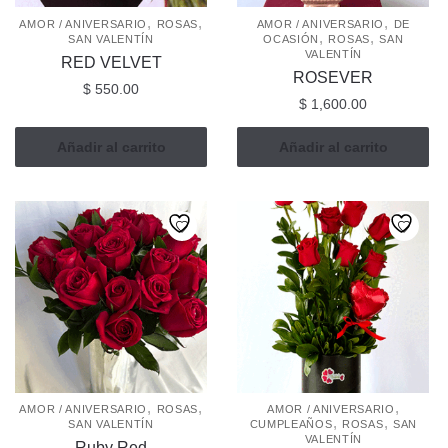
la
,
,
,
AMOR / ANIVERSARIO
ROSAS
AMOR / ANIVERSARIO
DE
,
,
SAN VALENTÍN
OCASIÓN
ROSAS
SAN
página
VALENTÍN
RED VELVET
de
ROSEVER
$
550.00
producto
$
1,600.00
Añadir al carrito
Añadir al carrito
,
,
,
AMOR / ANIVERSARIO
ROSAS
AMOR / ANIVERSARIO
,
,
SAN VALENTÍN
CUMPLEAÑOS
ROSAS
SAN
VALENTÍN
Ruby Red