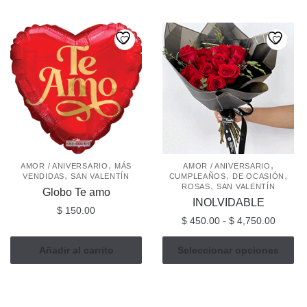
desde
tiene
$ 600.00
tiene
$ 850.
múltiples
hasta
múltiples
hasta
$ 950.00
variantes.
$ 1,60
variantes.
Las
Las
opciones
opciones
se
se
pueden
pueden
elegir
elegir
en
en
la
la
,
,
AMOR / ANIVERSARIO
MÁS
AMOR / ANIVERSARIO
página
,
,
,
VENDIDAS
SAN VALENTÍN
CUMPLEAÑOS
DE OCASIÓN
página
,
de
ROSAS
SAN VALENTÍN
Globo Te amo
de
producto
INOLVIDABLE
$
150.00
producto
Rango
$
450.00
-
$
4,750.00
de
Este
precios
Añadir al carrito
Seleccionar opciones
producto
desde
tiene
$ 450.
múltiples
hasta