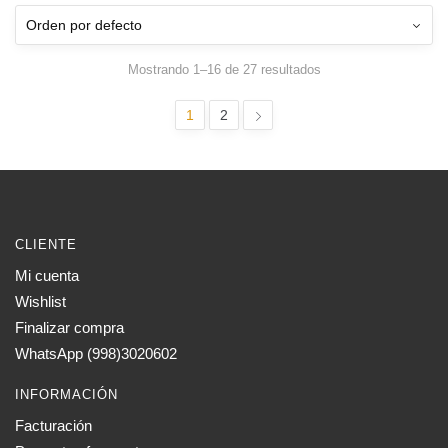
$ 4,75
variantes.
Las
opciones
Mostrando 1–16 de 27 resultados
se
pueden
1
2
elegir
en
la
página
de
CLIENTE
producto
Mi cuenta
Wishlist
Finalizar compra
WhatsApp (998)3020602
INFORMACIÓN
Facturación