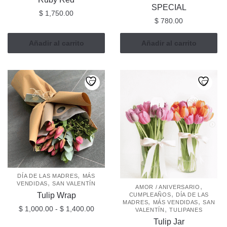
SPECIAL
$
1,750.00
$
780.00
Añadir al carrito
Añadir al carrito
,
DÍA DE LAS MADRES
MÁS
,
VENDIDAS
SAN VALENTÍN
,
AMOR / ANIVERSARIO
,
Tulip Wrap
CUMPLEAÑOS
DÍA DE LAS
,
,
MADRES
MÁS VENDIDAS
SAN
Rango
,
$
1,000.00
-
$
1,400.00
VALENTÍN
TULIPANES
de
Tulip Jar