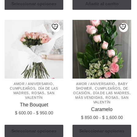
Este
precios:
Seleccionar opciones
Añadir al carrito
producto
desde
tiene
$ 1,750.00
múltiples
hasta
$ 2,650.00
variantes.
Las
opciones
se
pueden
elegir
en
la
,
,
AMOR / ANIVERSARIO
AMOR / ANIVERSARIO
BABY
,
,
,
CUMPLEAÑOS
DÍA DE LAS
SHOWER
CUMPLEAÑOS
DE
página
,
,
,
,
MADRES
ROSAS
SAN
OCASIÓN
DÍA DE LAS MADRES
,
,
de
VALENTÍN
MÁS VENDIDAS
ROSAS
SAN
VALENTÍN
producto
The Bouquet
Caramelo
Rango
$
600.00
-
$
950.00
Rango
$
850.00
-
$
1,600.00
de
de
Este
precios:
Este
precios
Seleccionar opciones
Seleccionar opciones
producto
desde
producto