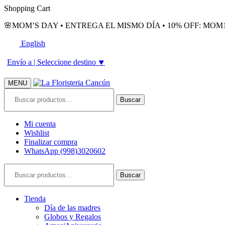
Skip
Skip
Shopping Cart
to
to
🌸MOM’S DAY • ENTREGA EL MISMO DÍA • 10% OFF: MOM1
navigation
content
English
Envío a |
Seleccione destino
⯆
MENU
Buscar
Buscar
por:
Mi cuenta
Wishlist
Finalizar compra
WhatsApp (998)3020602
Buscar
Buscar
por:
Tienda
Día de las madres
Globos y Regalos