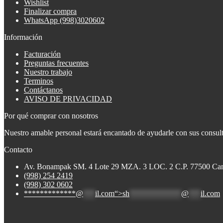
Wishlist
Finalizar compra
WhatsApp (998)3020602
Información
Facturación
Preguntas frecuentes
Nuestro trabajo
Terminos
Contáctanos
AVISO DE PRIVACIDAD
Por qué comprar con nosotros
Nuestro amable personal estará encantado de ayudarle con sus consulta
Contacto
Av. Bonampak SM. 4 Lote 29 MZA. 3 LOC. 2 C.P. 77500 Ca
(998) 254 2419
(998) 302 0602
*************@
***
il.com“>
sh
*************
@
***
il.com