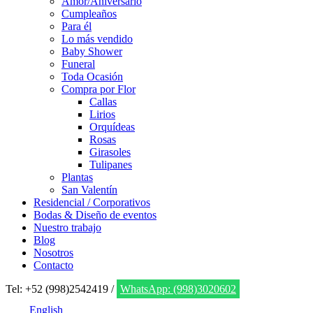
Amor/Aniversario
Cumpleaños
Para él
Lo más vendido
Baby Shower
Funeral
Toda Ocasión
Compra por Flor
Callas
Lirios
Orquídeas
Rosas
Girasoles
Tulipanes
Plantas
San Valentín
Residencial / Corporativos
Bodas & Diseño de eventos
Nuestro trabajo
Blog
Nosotros
Contacto
Tel: +52 (998)2542419 /
WhatsApp: (998)3020602
English