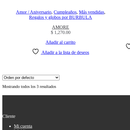
Amor / Aniversario
,
Cumpleaños
,
Más vendidas
,
Regalos y globos por BURBULA
AMORE
$
1,270.00
Añadir al carrito
Añadir a la lista de deseos
Mostrando todos los 3 resultados
Cliente
Mi cuenta