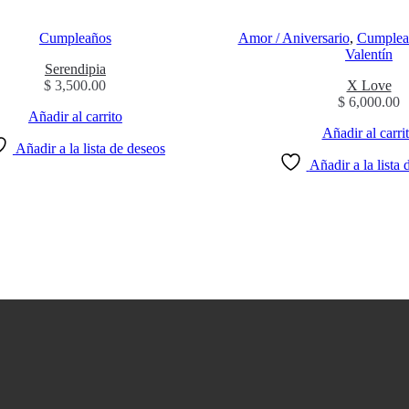
Cumpleaños
Amor / Aniversario
,
Cumplea
Valentín
Serendipia
$
3,500.00
X Love
$
6,000.00
Añadir al carrito
Añadir al carri
Añadir a la lista de deseos
Añadir a la lista 