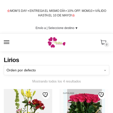
Skip
Skip
to
to
MOM’S DAY • ENTREGA EL MISMO DÍA • 10% OFF: MOM10 • VÁLIDO
navigation
content
HASTA EL 10 DE MAYO!
Envío a |
Seleccione destino
⯆
MENU
0
Lirios
Mostrando todos los 4 resultados