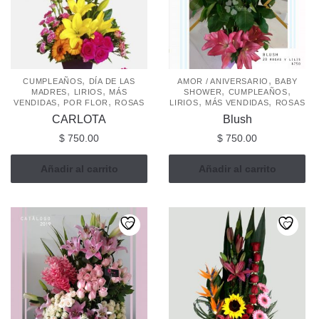
,
,
CUMPLEAÑOS
DÍA DE LAS
AMOR / ANIVERSARIO
BABY
,
,
,
,
MADRES
LIRIOS
MÁS
SHOWER
CUMPLEAÑOS
,
,
,
,
VENDIDAS
POR FLOR
ROSAS
LIRIOS
MÁS VENDIDAS
ROSAS
CARLOTA
Blush
$
750.00
$
750.00
Añadir al carrito
Añadir al carrito