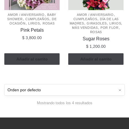
,
,
AMOR / ANIVERSARIO
BABY
AMOR / ANIVERSARIO
,
,
,
SHOWER
CUMPLEAÑOS
DE
CUMPLEAÑOS
DÍA DE LAS
,
,
,
,
,
OCASIÓN
LIRIOS
ROSAS
MADRES
GIRASOLES
LIRIOS
,
,
MÁS VENDIDAS
POR FLOR
Pink Petals
ROSAS
$
3,800.00
Sugar Roses
$
1,200.00
Añadir al carrito
Añadir al carrito
Mostrando todos los 4 resultados