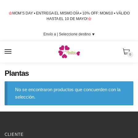
Skip
Skip
to
to
MOM’S DAY • ENTREGA EL MISMO DÍA • 10% OFF: MOM10 • VÁLIDO
navigation
content
HASTA EL 10 DE MAYO!
Envío a |
Seleccione destino
⯆
MENU
0
Plantas
No se encontraron productos que concuerden con la
selección.
CLIENTE