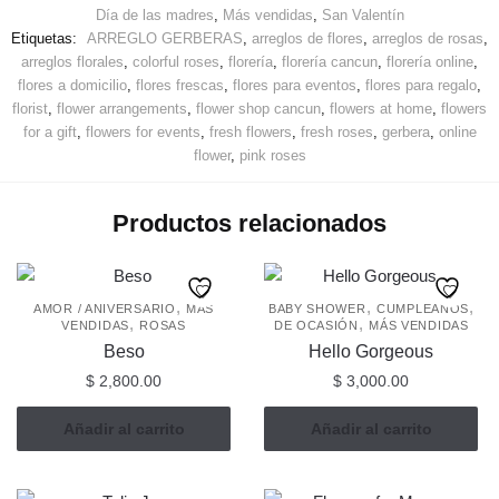
Día de las madres
,
Más vendidas
,
San Valentín
Etiquetas:
ARREGLO GERBERAS
,
arreglos de flores
,
arreglos de rosas
,
arreglos florales
,
colorful roses
,
florería
,
florería cancun
,
florería online
,
flores a domicilio
,
flores frescas
,
flores para eventos
,
flores para regalo
,
florist
,
flower arrangements
,
flower shop cancun
,
flowers at home
,
flowers
for a gift
,
flowers for events
,
fresh flowers
,
fresh roses
,
gerbera
,
online
flower
,
pink roses
Productos relacionados
,
,
,
AMOR / ANIVERSARIO
MÁS
BABY SHOWER
CUMPLEAÑOS
,
,
VENDIDAS
ROSAS
DE OCASIÓN
MÁS VENDIDAS
Beso
Hello Gorgeous
$
2,800.00
$
3,000.00
Añadir al carrito
Añadir al carrito