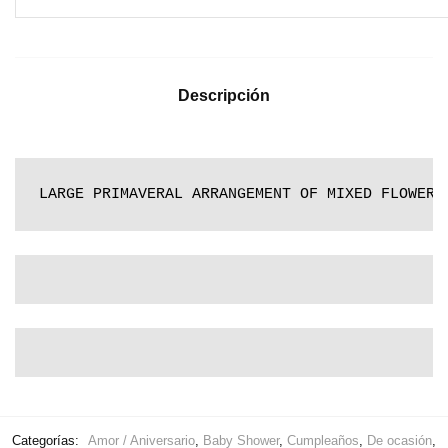
Descripción
LARGE PRIMAVERAL ARRANGEMENT OF MIXED FLOWERS
Categorías:
Amor / Aniversario
,
Baby Shower
,
Cumpleaños
,
De ocasión
,