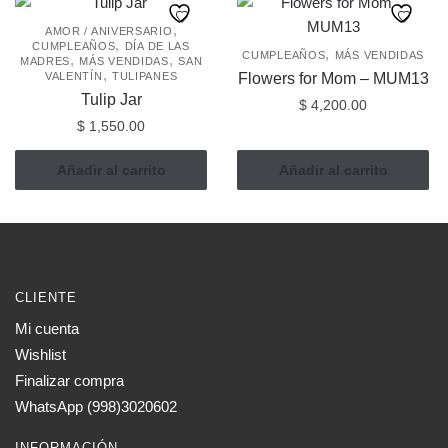
,
AMOR / ANIVERSARIO
,
CUMPLEAÑOS
DÍA DE LAS
,
CUMPLEAÑOS
MÁS VENDIDAS
,
,
MADRES
MÁS VENDIDAS
SAN
,
VALENTÍN
TULIPANES
Flowers for Mom – MUM13
Tulip Jar
$
4,200.00
$
1,550.00
Añadir al carrito
Añadir al carrito
CLIENTE
Mi cuenta
Wishlist
Finalizar compra
WhatsApp (998)3020602
INFORMACIÓN