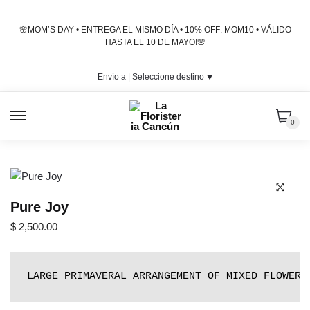
Skip
Skip
to
to
🌸MOM’S DAY • ENTREGA EL MISMO DÍA • 10% OFF: MOM10 • VÁLIDO
navigation
content
HASTA EL 10 DE MAYO!🌸
Envío a |
Seleccione destino
⯆
MENU
0
Pure Joy
🔍
$
2,500.00
LARGE PRIMAVERAL ARRANGEMENT OF MIXED FLOWERS