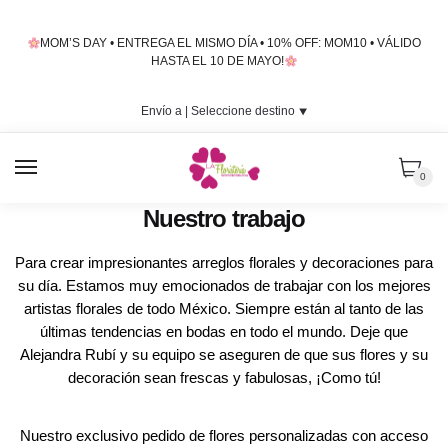
Skip
Skip
to
to
MOM’S DAY • ENTREGA EL MISMO DÍA • 10% OFF: MOM10 • VÁLIDO
navigation
content
HASTA EL 10 DE MAYO!
Envío a |
Seleccione destino
⯆
MENU
0
Nuestro trabajo
Para crear impresionantes arreglos florales y decoraciones para
su día. Estamos muy emocionados de trabajar con los mejores
artistas florales de todo México. Siempre están al tanto de las
últimas tendencias en bodas en todo el mundo. Deje que
Alejandra Rubí y su equipo se aseguren de que sus flores y su
decoración sean frescas y fabulosas, ¡Como tú!
Nuestro exclusivo pedido de flores personalizadas con acceso