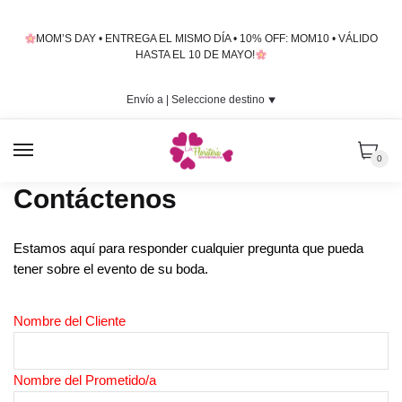
Skip
Skip
to
to
MOM’S DAY • ENTREGA EL MISMO DÍA • 10% OFF: MOM10 • VÁLIDO
navigation
content
HASTA EL 10 DE MAYO!
Envío a |
Seleccione destino
⯆
MENU
0
Contáctenos
Estamos aquí para responder cualquier pregunta que pueda
tener sobre el evento de su boda.
Nombre del Cliente
Nombre del Prometido/a