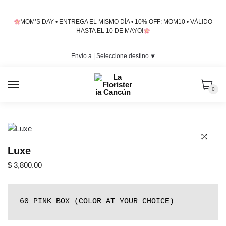
Skip
Skip
to
to
MOM’S DAY • ENTREGA EL MISMO DÍA • 10% OFF: MOM10 • VÁLIDO
navigation
content
HASTA EL 10 DE MAYO!
Envío a |
Seleccione destino
⯆
MENU
0
Luxe
$
3,800.00
60 PINK BOX (COLOR AT YOUR CHOICE)