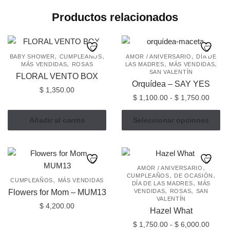
Productos relacionados
,
,
,
BABY SHOWER
CUMPLEAÑOS
AMOR / ANIVERSARIO
DÍA DE
,
,
,
MÁS VENDIDAS
ROSAS
LAS MADRES
MÁS VENDIDAS
SAN VALENTÍN
FLORAL VENTO BOX
Orquídea – SAY YES
$
1,350.00
Rang
$
1,100.00
-
$
1,750.00
de
Este
precio
Añadir al carrito
Seleccionar opciones
producto
desde
tiene
$ 1,10
múltiples
hasta
$ 1,75
variantes.
,
AMOR / ANIVERSARIO
,
,
CUMPLEAÑOS
DE OCASIÓN
Las
,
CUMPLEAÑOS
MÁS VENDIDAS
,
DÍA DE LAS MADRES
MÁS
,
,
opciones
Flowers for Mom – MUM13
VENDIDAS
ROSAS
SAN
VALENTÍN
se
$
4,200.00
Hazel What
pueden
Rang
$
1,750.00
-
$
6,000.00
elegir