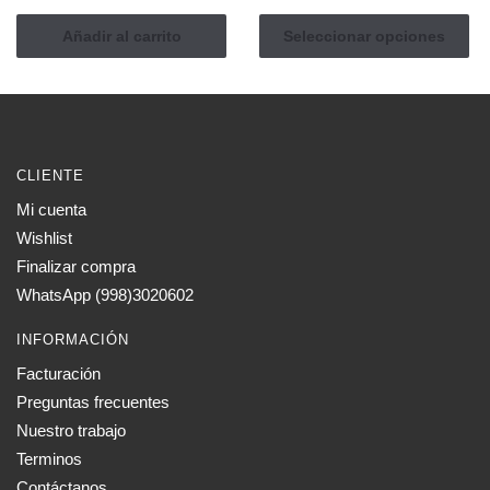
de
en
Este
precio
Añadir al carrito
Seleccionar opciones
la
producto
desde
página
tiene
$ 1,75
de
múltiples
hasta
producto
$ 6,00
variantes.
Las
CLIENTE
opciones
Mi cuenta
se
Wishlist
pueden
elegir
Finalizar compra
en
WhatsApp (998)3020602
la
INFORMACIÓN
página
de
Facturación
producto
Preguntas frecuentes
Nuestro trabajo
Terminos
Contáctanos