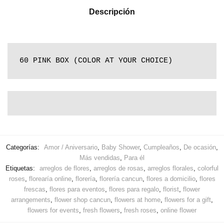
Descripción
60 PINK BOX (COLOR AT YOUR CHOICE)
Categorías:
Amor / Aniversario
,
Baby Shower
,
Cumpleaños
,
De ocasión
,
Más vendidas
,
Para él
Etiquetas:
arreglos de flores
,
arreglos de rosas
,
arreglos florales
,
colorful
roses
,
florearía online
,
florería
,
florería cancun
,
flores a domicilio
,
flores
frescas
,
flores para eventos
,
flores para regalo
,
florist
,
flower
arrangements
,
flower shop cancun
,
flowers at home
,
flowers for a gift
,
flowers for events
,
fresh flowers
,
fresh roses
,
online flower