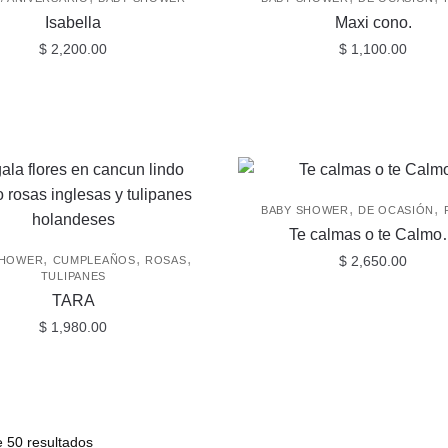
de
Isabella
Maxi cono.
producto
$
2,200.00
$
1,100.00
,
,
BABY SHOWER
DE OCASIÓN
Te calmas o te Calm
,
,
,
$
2,650.00
SHOWER
CUMPLEAÑOS
ROSAS
TULIPANES
TARA
$
1,980.00
 50 resultados