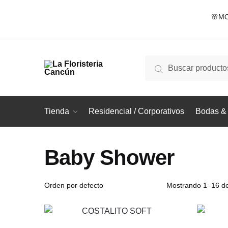
Skip
Skip
🌸MO
to
to
navigation
content
Buscar
Buscar
por:
Tienda
Residencial / Corporativos
Bodas & 
Baby Shower
Mostrando 1–16 de