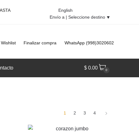
HASTA
English
Envío a |
Seleccione destino
⯆
Wishlist
Finalizar compra
WhatsApp (998)3020602
ntacto
$
0.00
0
1
2
3
4