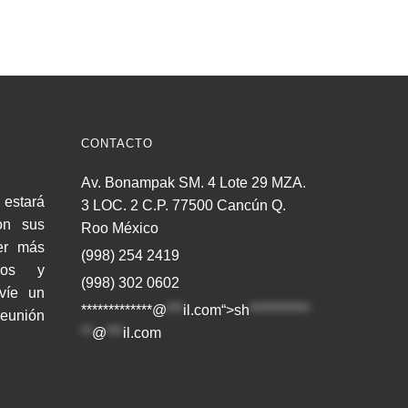
CONTACTO
Av. Bonampak SM. 4 Lote 29 MZA.
estará
3 LOC. 2 C.P. 77500 Cancún Q.
on sus
Roo México
er más
(998) 254 2419
cios y
(998) 302 0602
nvíe un
*************@
***
il.com“>
sh
***********
reunión
**
@
***
il.com