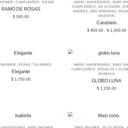
,
,
,
SHOWER
CUMPLEAÑOS
ROSAS
AMOR / ANIVERSARIO
BABY S
,
,
CUMPLEAÑOS
DE OCASIÓN
DÍ
RAMO DE ROSAS
,
,
MADRES
MÁS VENDIDAS
ROSA
VALENTÍN
$
580.00
Caramelo
$
850.00
-
$
1,600.00
Este
p
producto
$
tiene
h
múltiples
,
,
,
 SHOWER
ROSAS
TULIPANES
AMOR / ANIVERSARIO
BABY S
$
,
variantes.
CUMPLEAÑOS
REGALOS Y GLO
Elegante
BURBULA
Las
$
1,750.00
GLOBO LUNA
opciones
$
1,235.00
se
pueden
elegir
en
la
,
,
,
página
/ ANIVERSARIO
BABY SHOWER
BABY SHOWER
DE OCASIÓN