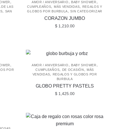
,
,
,
HOWER
AMOR / ANIVERSARIO
BABY SHOWER
,
,
A DE LAS
CUMPLEAÑOS
MÁS VENDIDAS
REGALOS Y
,
,
S
SAN
GLOBOS POR BURBULA
SIN CATEGORIZAR
CORAZON JUMBO
$
1,210.00
Rango
de
recios:
desde
 850.00
asta
,
,
,
HOWER
AMOR / ANIVERSARIO
BABY SHOWER
 1,600.00
,
,
BOS POR
CUMPLEAÑOS
DE OCASIÓN
MÁS
,
VENDIDAS
REGALOS Y GLOBOS POR
BURBULA
GLOBO PRETTY PASTELS
$
1,425.00
ROSAS