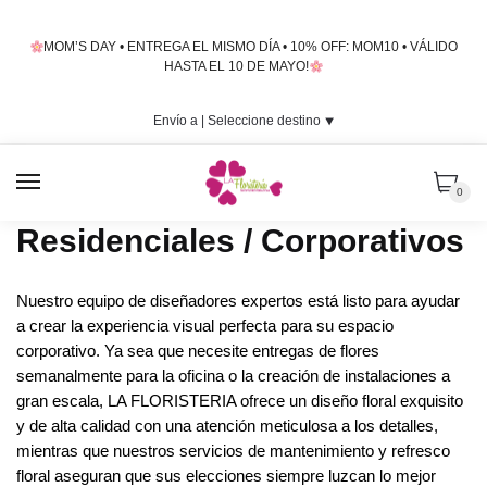
Skip
Skip
to
to
MOM’S DAY • ENTREGA EL MISMO DÍA • 10% OFF: MOM10 • VÁLIDO
navigation
content
HASTA EL 10 DE MAYO!
Envío a |
Seleccione destino
⯆
MENU
0
Residenciales / Corporativos
Nuestro equipo de diseñadores expertos está listo para ayudar
a crear la experiencia visual perfecta para su espacio
corporativo. Ya sea que necesite entregas de flores
semanalmente para la oficina o la creación de instalaciones a
gran escala, LA FLORISTERIA ofrece un diseño floral exquisito
y de alta calidad con una atención meticulosa a los detalles,
mientras que nuestros servicios de mantenimiento y refresco
floral aseguran que sus elecciones siempre luzcan lo mejor