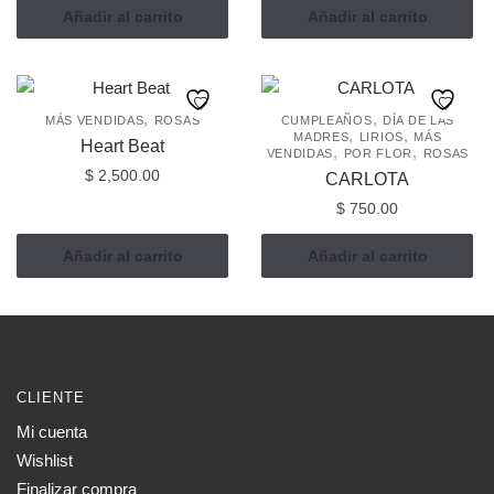
Añadir al carrito
Añadir al carrito
,
,
MÁS VENDIDAS
ROSAS
CUMPLEAÑOS
DÍA DE LAS
,
,
MADRES
LIRIOS
MÁS
Heart Beat
,
,
VENDIDAS
POR FLOR
ROSAS
$
2,500.00
CARLOTA
$
750.00
Añadir al carrito
Añadir al carrito
CLIENTE
Mi cuenta
Wishlist
Finalizar compra