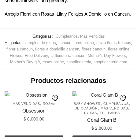
seasonal flowers and greenery.
Arreglo Floral con Rosas Lila y Follajes A Domicilio en Cancun.
Categorías:
Cumpleaños
,
Más vendidas
Etiquetas:
arreglos de rosas
,
cancun flores online
,
envio flores frescas
,
florería cancun
,
flores a domicilio cancun
,
flores cancun
,
flores online
,
Flowers Free Delivery
,
la floristería cancun
,
Mother's Day Flowers
,
Mother's Day gift
,
rosas online
,
shopfloristeria
,
shopfloristeria.com
Productos relacionados
,
,
,
MÁS VENDIDAS
ROSAS
BABY SHOWER
CUMPLEAÑOS
,
,
DE OCASIÓN
MÁS VENDIDAS
Obsession
,
ROSAS
TULIPANES
$
6,000.00
Coral Glam B
$
2,800.00