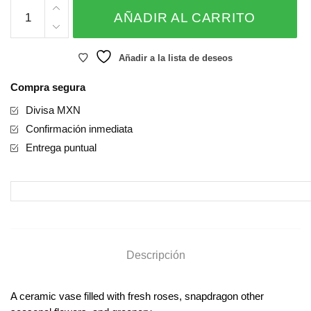
Lilac
AÑADIR AL CARRITO
Fresh
Flower
Arrangement
Añadir a la lista de deseos
–
Compra segura
MUM1
cantidad
Divisa MXN
Confirmación inmediata
Entrega puntual
Descripción
A ceramic vase filled with fresh roses, snapdragon other