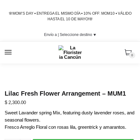
Skip
Skip
to
to
🌸MOM’S DAY • ENTREGA EL MISMO DÍA • 10% OFF: MOM10 • VÁLIDO
navigation
content
HASTA EL 10 DE MAYO!🌸
Envío a |
Seleccione destino
⯆
MENU
0
Lilac Fresh Flower Arrangement – MUM1
$
2,300.00
Sweet Lavander spring Mix, featuring dusty lavender roses, and
seasonal flowers.
Fresco Arreglo Floral con rosas lila, greentrick y amarantos.