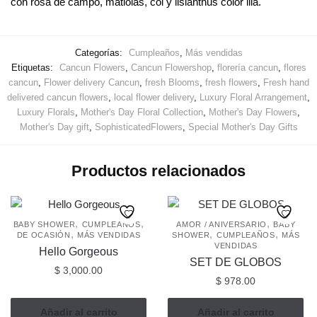
con rosa de campo, matiolas, col y lisianthus color lila.
Categorías:
Cumpleaños
,
Más vendidas
Etiquetas:
Cancun Flowers
,
Cancun Flowershop
,
florería cancun
,
flores
cancun
,
Flower delivery Cancun
,
fresh Blooms
,
fresh flowers
,
Fresh hand
delivered cancun flowers
,
local flower delivery
,
Luxury Floral Arrangement
,
Luxury Florals
,
Mother's Day Floral Collection
,
Mother's Day Flowers
,
Mother's Day gift
,
SophisticatedFlowers
,
Special Mother's Day Gifts
Productos relacionados
,
,
,
BABY SHOWER
CUMPLEAÑOS
AMOR / ANIVERSARIO
BABY
,
,
,
DE OCASIÓN
MÁS VENDIDAS
SHOWER
CUMPLEAÑOS
MÁS
VENDIDAS
Hello Gorgeous
SET DE GLOBOS
$
3,000.00
$
978.00
Añadir al carrito
Añadir al carrito