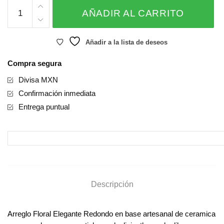
Flowers
AÑADIR AL CARRITO
for
Mom
-
Añadir a la lista de deseos
MUM13
Compra segura
cantidad
Divisa MXN
Confirmación inmediata
Entrega puntual
Descripción
Arreglo Floral Elegante Redondo en base artesanal de ceramica