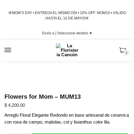
Skip
Skip
to
to
🌸MOM’S DAY • ENTREGA EL MISMO DÍA • 10% OFF: MOM10 • VÁLIDO
navigation
content
HASTA EL 10 DE MAYO!🌸
Envío a |
Seleccione destino
⯆
MENU
0
Flowers for Mom – MUM13
$
4,200.00
Arreglo Floral Elegante Redondo en base artesanal de ceramica
con rosa de campo, matiolas, col y lisianthus color lila.