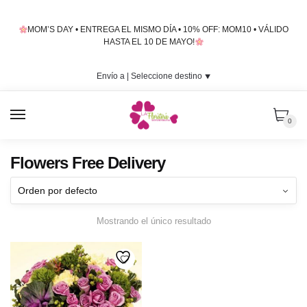
Skip
Skip
to
to
MOM’S DAY • ENTREGA EL MISMO DÍA • 10% OFF: MOM10 • VÁLIDO
navigation
content
HASTA EL 10 DE MAYO!
Envío a |
Seleccione destino
⯆
MENU
0
Flowers Free Delivery
Mostrando el único resultado