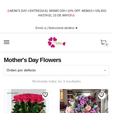
Skip
Skip
to
to
MOM’S DAY • ENTREGA EL MISMO DÍA • 10% OFF: MOM10 • VÁLIDO
navigation
content
HASTA EL 10 DE MAYO!
Envío a |
Seleccione destino
⯆
MENU
0
Mother's Day Flowers
Mostrando todos los 3 resultados