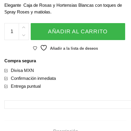
Elegante Caja de Rosas y Hortensias Blancas con toques de
Spray Roses y matiolas.
Pink
AÑADIR AL CARRITO
Rose
Box
–
Añadir a la lista de deseos
MUM4
Compra segura
cantidad
Divisa MXN
Confirmación inmediata
Entrega puntual