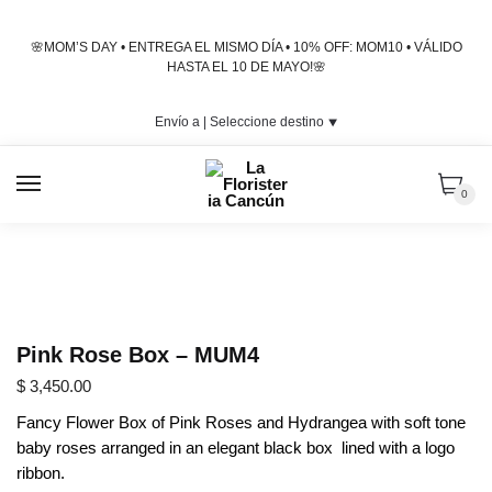
Skip
Skip
to
to
🌸MOM’S DAY • ENTREGA EL MISMO DÍA • 10% OFF: MOM10 • VÁLIDO
navigation
content
HASTA EL 10 DE MAYO!🌸
Envío a |
Seleccione destino
⯆
MENU
0
Pink Rose Box – MUM4
$
3,450.00
Fancy Flower Box of Pink Roses and Hydrangea with soft tone
baby roses arranged in an elegant black box lined with a logo
ribbon.