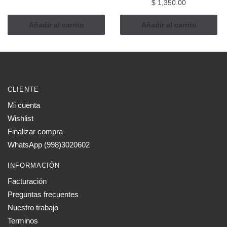
$
1,350.00
producto
Añadir al carrito
Añadir al carrito
CLIENTE
Mi cuenta
Wishlist
Finalizar compra
WhatsApp (998)3020602
INFORMACIÓN
Facturación
Preguntas frecuentes
Nuestro trabajo
Terminos