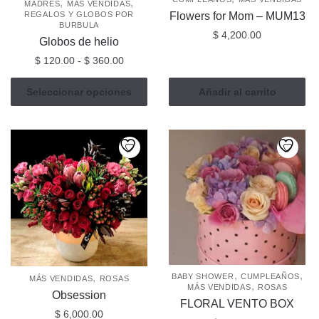
,
,
MADRES
MÁS VENDIDAS
REGALOS Y GLOBOS POR
Flowers for Mom – MUM13
BURBULA
$
4,200.00
Globos de helio
Rango
$
120.00
-
$
360.00
de
Este
precios:
Seleccionar opciones
Añadir al carrito
producto
desde
tiene
$ 120.00
múltiples
hasta
$ 360.00
variantes.
Las
opciones
se
pueden
elegir
en
,
,
la
,
BABY SHOWER
CUMPLEAÑOS
MÁS VENDIDAS
ROSAS
,
MÁS VENDIDAS
ROSAS
página
Obsession
FLORAL VENTO BOX
de
$
6,000.00