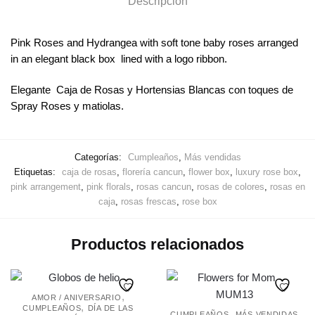
Descripción
Pink Roses and Hydrangea with soft tone baby roses arranged
in an elegant black box lined with a logo ribbon.
Elegante Caja de Rosas y Hortensias Blancas con toques de
Spray Roses y matiolas.
Categorías:
Cumpleaños
,
Más vendidas
Etiquetas:
caja de rosas
,
florería cancun
,
flower box
,
luxury rose box
,
pink arrangement
,
pink florals
,
rosas cancun
,
rosas de colores
,
rosas en
caja
,
rosas frescas
,
rose box
Productos relacionados
,
AMOR / ANIVERSARIO
,
CUMPLEAÑOS
DÍA DE LAS
,
CUMPLEAÑOS
MÁS VENDIDAS