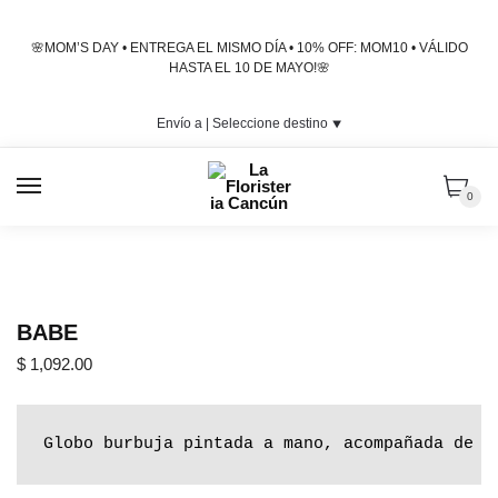
Skip
Skip
to
to
🌸MOM’S DAY • ENTREGA EL MISMO DÍA • 10% OFF: MOM10 • VÁLIDO
navigation
content
HASTA EL 10 DE MAYO!🌸
Envío a |
Seleccione destino
⯆
MENU
0
BABE
$
1,092.00
Globo burbuja pintada a mano, acompañada de d