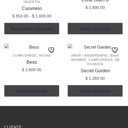
VALENTÍN
$
2,800.00
Caramelo
Rango
$
850.00
-
$
1,600.00
de
Este
precios:
Seleccionar opciones
Añadir al carrito
producto
desde
tiene
$ 850.00
múltiples
hasta
$ 1,600.00
variantes.
,
,
CUMPLEAÑOS
ROSAS
AMOR / ANIVERSARIO
BABY
,
,
SHOWER
CUMPLEAÑOS
DE
Las
Beso
OCASIÓN
opciones
$
2,800.00
Secret Garden
se
$
1,350.00
pueden
elegir
Añadir al carrito
Añadir al carrito
en
la
página
de
producto
CLIENTE