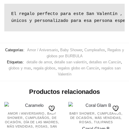
El regalo perfecto para este San Valentín , r
únicos y personalizado para esa persona espec
Categorías:
Amor / Aniversario
,
Baby Shower
,
Cumpleaños
,
Regalos y
globos por BURBULA
Etiquetas:
detalle de amor
,
detalle san valentín
,
detalles en Cancún
,
globos y mas
,
regala globos
,
regalos globo en Cancún
,
regalos san
Valentín
Productos relacionados
,
,
,
AMOR / ANIVERSARIO
BABY
BABY SHOWER
CUMPLEAÑOS
,
,
,
,
SHOWER
CUMPLEAÑOS
DE
DE OCASIÓN
MÁS VENDIDAS
,
,
,
OCASIÓN
DÍA DE LAS MADRES
ROSAS
TULIPANES
,
,
MÁS VENDIDAS
ROSAS
SAN
Coral Glam B