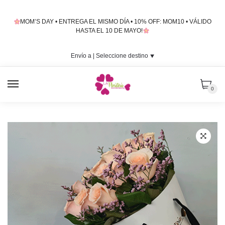
Skip
Skip
to
to
MOM’S DAY • ENTREGA EL MISMO DÍA • 10% OFF: MOM10 • VÁLIDO
navigation
content
HASTA EL 10 DE MAYO!
Envío a |
Seleccione destino
⯆
MENU
0