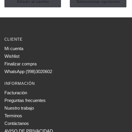
precio
Añadir al carrito
Seleccionar opciones
producto
desde
tiene
$ 1,75
múltiples
hasta
$ 6,00
variantes.
Las
CLIENTE
opciones
Mi cuenta
se
Wishlist
pueden
elegir
Finalizar compra
en
WhatsApp (998)3020602
la
INFORMACIÓN
página
de
Facturación
producto
Preguntas frecuentes
Nuestro trabajo
Terminos
Contáctanos
AVISO DE PRIVACIDAD