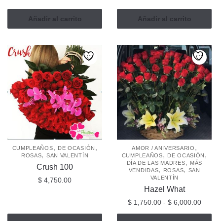
Añadir al carrito
Añadir al carrito
,
,
,
CUMPLEAÑOS
DE OCASIÓN
AMOR / ANIVERSARIO
,
,
,
ROSAS
SAN VALENTÍN
CUMPLEAÑOS
DE OCASIÓN
,
DÍA DE LAS MADRES
MÁS
Crush 100
,
,
VENDIDAS
ROSAS
SAN
VALENTÍN
$
4,750.00
Hazel What
Rang
$
1,750.00
-
$
6,000.00
de
Este