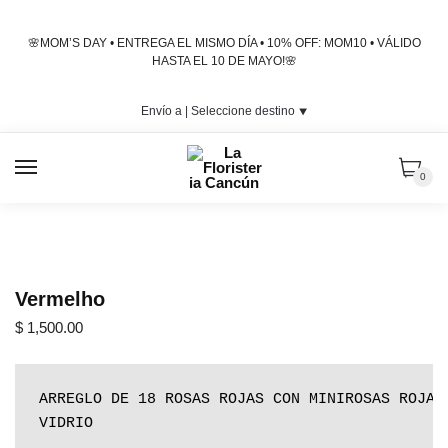
Skip
Skip
to
to
🌸MOM’S DAY • ENTREGA EL MISMO DÍA • 10% OFF: MOM10 • VÁLIDO
navigation
content
HASTA EL 10 DE MAYO!🌸
Envío a |
Seleccione destino
⯆
MENU
0
Vermelho
$
1,500.00
ARREGLO DE 18 ROSAS ROJAS CON MINIROSAS ROJAS 
VIDRIO