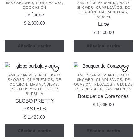
,
,
,
BABY SHOWER
CUMPLEAÑOS
AMOR / ANIVERSARIO
BABY
,
,
DE OCASIÓN
SHOWER
CUMPLEAÑOS
DE
,
,
OCASIÓN
MÁS VENDIDAS
Jet´aime
PARA ÉL
$
2,300.00
Luxe
$
3,800.00
Añadir al carrito
Añadir al carrito
,
,
AMOR / ANIVERSARIO
BABY
AMOR / ANIVERSARIO
BABY
,
,
,
,
SHOWER
CUMPLEAÑOS
DE
SHOWER
CUMPLEAÑOS
DE
,
,
,
OCASIÓN
MÁS VENDIDAS
OCASIÓN
REGALOS Y GLOBOS
,
REGALOS Y GLOBOS POR
POR BURBULA
SAN VALENTÍN
BURBULA
Bouquet de Corazones
GLOBO PRETTY
$
1,035.00
PASTELS
$
1,425.00
Añadir al carrito
Añadir al carrito