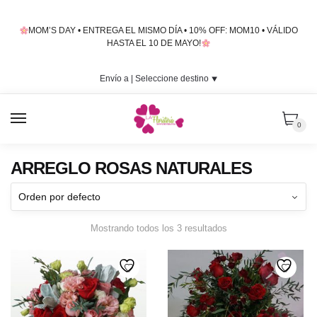
Skip
Skip
to
to
MOM’S DAY • ENTREGA EL MISMO DÍA • 10% OFF: MOM10 • VÁLIDO
navigation
content
HASTA EL 10 DE MAYO!
Envío a |
Seleccione destino
⯆
MENU
0
ARREGLO ROSAS NATURALES
Mostrando todos los 3 resultados