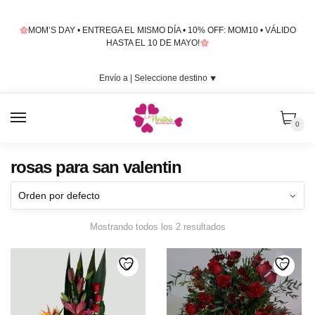
Skip
Skip
to
to
MOM’S DAY • ENTREGA EL MISMO DÍA • 10% OFF: MOM10 • VÁLIDO
navigation
content
HASTA EL 10 DE MAYO!
Envío a |
Seleccione destino
⯆
MENU
0
rosas para san valentin
Mostrando todos los 2 resultados