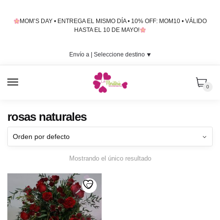
Skip
Skip
to
to
MOM’S DAY • ENTREGA EL MISMO DÍA • 10% OFF: MOM10 • VÁLIDO
navigation
content
HASTA EL 10 DE MAYO!
Envío a |
Seleccione destino
⯆
MENU
0
rosas naturales
Mostrando el único resultado