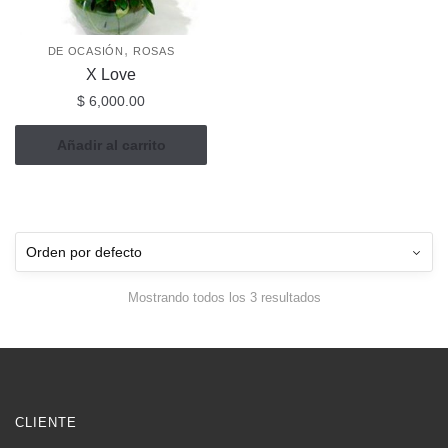
,
DE OCASIÓN
ROSAS
X Love
$
6,000.00
Añadir al carrito
Mostrando todos los 3 resultados
CLIENTE