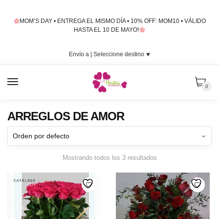
Skip
Skip
to
to
MOM’S DAY • ENTREGA EL MISMO DÍA • 10% OFF: MOM10 • VÁLIDO
navigation
content
HASTA EL 10 DE MAYO!
Envío a |
Seleccione destino
⯆
MENU
0
ARREGLOS DE AMOR
Mostrando todos los 3 resultados