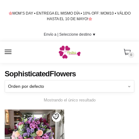
Skip
Skip
to
to
MOM’S DAY • ENTREGA EL MISMO DÍA • 10% OFF: MOM10 • VÁLIDO
navigation
content
HASTA EL 10 DE MAYO!
Envío a |
Seleccione destino
⯆
MENU
0
SophisticatedFlowers
Mostrando el único resultado