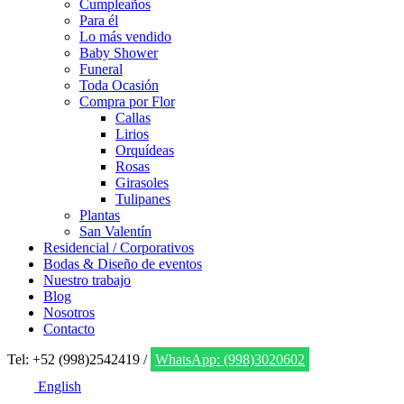
Cumpleaños
Para él
Lo más vendido
Baby Shower
Funeral
Toda Ocasión
Compra por Flor
Callas
Lirios
Orquídeas
Rosas
Girasoles
Tulipanes
Plantas
San Valentín
Residencial / Corporativos
Bodas & Diseño de eventos
Nuestro trabajo
Blog
Nosotros
Contacto
Tel: +52 (998)2542419 /
WhatsApp: (998)3020602
English