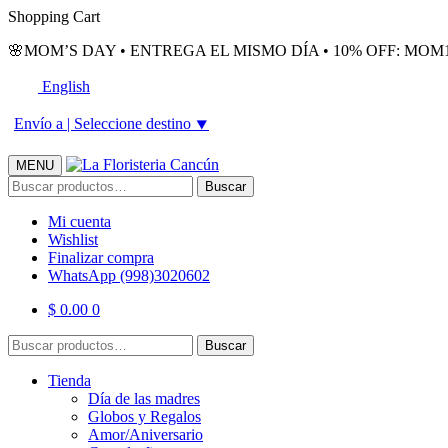
Skip
Skip
Shopping Cart
to
to
🌸MOM’S DAY • ENTREGA EL MISMO DÍA • 10% OFF: MOM1
navigation
content
English
Envío a |
Seleccione destino
⯆
MENU
Buscar
Buscar
por:
Mi cuenta
Wishlist
Finalizar compra
WhatsApp (998)3020602
$
0.00
0
Buscar
Buscar
por:
Tienda
Día de las madres
Globos y Regalos
Amor/Aniversario