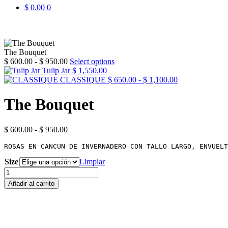
$
0.00
0
The Bouquet
Rango
$
600.00
-
$
950.00
Select options
de
Tulip Jar
$
1,550.00
precios:
Rango
CLASSIQUE
$
650.00
-
$
1,100.00
desde
de
$ 600.00
precios:
The Bouquet
hasta
desde
$ 950.00
$ 650.00
hasta
Rango
$
600.00
-
$
950.00
$ 1,100.00
de
ROSAS EN CANCUN DE INVERNADERO CON TALLO LARGO, ENVUELT
precios:
desde
Size
Limpiar
$ 600.00
The
hasta
Bouquet
Añadir al carrito
$ 950.00
cantidad