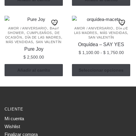
,
,
AMOR / ANIVERSARIO
BABY
AMOR / ANIVERSARIO
DÍA DE
,
,
,
,
SHOWER
CUMPLEAÑOS
DE
LAS MADRES
MÁS VENDIDAS
,
,
OCASIÓN
DÍA DE LAS MADRES
SAN VALENTÍN
,
MÁS VENDIDAS
SAN VALENTÍN
Orquídea – SAY YES
Pure Joy
Rang
$
1,100.00
-
$
1,750.00
$
2,500.00
de
Este
precio
Añadir al carrito
Seleccionar opciones
producto
desde
tiene
$ 1,10
múltiples
hasta
$ 1,75
variantes.
Las
opciones
CLIENTE
se
Mi cuenta
pueden
Wishlist
elegir
Finalizar compra