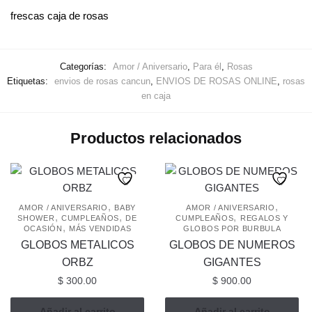
frescas caja de rosas
Categorías:
Amor / Aniversario
,
Para él
,
Rosas
Etiquetas:
envios de rosas cancun
,
ENVIOS DE ROSAS ONLINE
,
rosas
en caja
Productos relacionados
,
,
AMOR / ANIVERSARIO
BABY
AMOR / ANIVERSARIO
,
,
,
SHOWER
CUMPLEAÑOS
DE
CUMPLEAÑOS
REGALOS Y
,
OCASIÓN
MÁS VENDIDAS
GLOBOS POR BURBULA
GLOBOS METALICOS
GLOBOS DE NUMEROS
ORBZ
GIGANTES
$
300.00
$
900.00
Añadir al carrito
Añadir al carrito