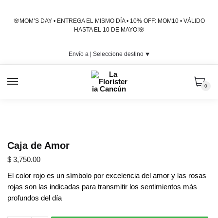
Skip
Skip
to
to
🌸MOM’S DAY • ENTREGA EL MISMO DÍA • 10% OFF: MOM10 • VÁLIDO
navigation
content
HASTA EL 10 DE MAYO!🌸
Envío a |
Seleccione destino
⯆
MENU
0
Caja de Amor
$
3,750.00
El color rojo es un símbolo por excelencia del amor y las rosas
rojas son las indicadas para transmitir los sentimientos más
profundos del día