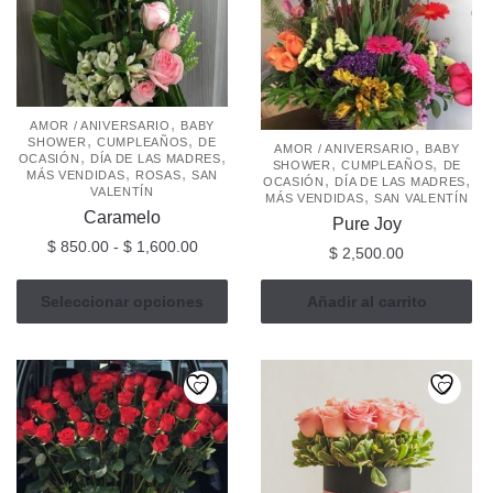
,
AMOR / ANIVERSARIO
BABY
,
,
SHOWER
CUMPLEAÑOS
DE
,
AMOR / ANIVERSARIO
BABY
,
,
OCASIÓN
DÍA DE LAS MADRES
,
,
SHOWER
CUMPLEAÑOS
DE
,
,
MÁS VENDIDAS
ROSAS
SAN
,
,
OCASIÓN
DÍA DE LAS MADRES
VALENTÍN
,
MÁS VENDIDAS
SAN VALENTÍN
Caramelo
Pure Joy
Rango
$
850.00
-
$
1,600.00
$
2,500.00
de
Este
precios:
Seleccionar opciones
Añadir al carrito
producto
desde
tiene
$ 850.00
múltiples
hasta
$ 1,600.00
variantes.
Las
opciones
se