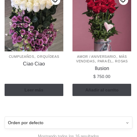
,
,
CUMPLEAÑOS
ORQUÍDEAS
AMOR / ANIVERSARIO
MÁS
,
,
VENDIDAS
PARA ÉL
ROSAS
Ciao Ciao
Ilusion
$
750.00
Leer más
Añadir al carrito
Mostrando todos los 16 resultados