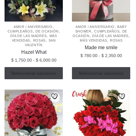
pueden
elegir
en
la
,
,
AMOR / ANIVERSARIO
AMOR / ANIVERSARIO
BABY
página
,
,
,
,
CUMPLEAÑOS
DE OCASIÓN
SHOWER
CUMPLEAÑOS
DE
,
,
,
DÍA DE LAS MADRES
MÁS
OCASIÓN
DÍA DE LAS MADRES
de
,
,
,
VENDIDAS
ROSAS
SAN
MÁS VENDIDAS
ROSAS
producto
VALENTÍN
Made me smile
Hazel What
Rango
$
780.00
-
$
2,350.00
Rango
$
1,750.00
-
$
6,000.00
de
de
Este
precios
Este
precios:
Seleccionar opciones
Seleccionar opciones
producto
desde
producto
desde
tiene
$ 780.
tiene
$ 1,750.00
múltiples
hasta
múltiples
hasta
$ 2,35
variantes.
$ 6,000.00
variantes.
Las
Las
opciones
opciones
se
se
pueden
pueden
elegir