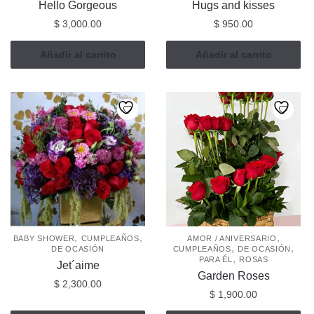
Hello Gorgeous
Hugs and kisses
$
3,000.00
$
950.00
Añadir al carrito
Añadir al carrito
,
,
,
BABY SHOWER
CUMPLEAÑOS
AMOR / ANIVERSARIO
,
,
DE OCASIÓN
CUMPLEAÑOS
DE OCASIÓN
,
PARA ÉL
ROSAS
Jet´aime
Garden Roses
$
2,300.00
$
1,900.00