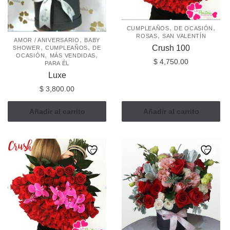
elegir
en
en
la
la
,
,
CUMPLEAÑOS
DE OCASIÓN
página
,
ROSAS
SAN VALENTÍN
página
,
AMOR / ANIVERSARIO
BABY
de
,
,
Crush 100
SHOWER
CUMPLEAÑOS
DE
de
,
,
producto
OCASIÓN
MÁS VENDIDAS
$
4,750.00
producto
PARA ÉL
Luxe
$
3,800.00
Añadir al carrito
Añadir al carrito