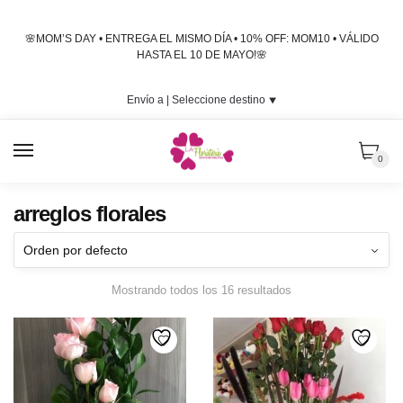
Skip
Skip
to
to
🌸MOM’S DAY • ENTREGA EL MISMO DÍA • 10% OFF: MOM10 • VÁLIDO
navigation
content
HASTA EL 10 DE MAYO!🌸
Envío a |
Seleccione destino
⯆
MENU
0
arreglos florales
Mostrando todos los 16 resultados