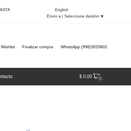
HASTA
English
Envío a |
Seleccione destino
⯆
Wishlist
Finalizar compra
WhatsApp (998)3020602
ntacto
$
0.00
0