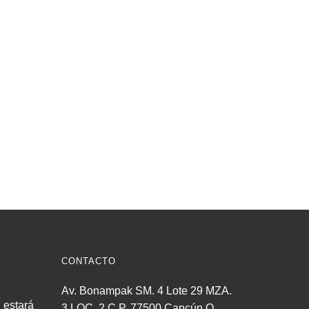
CONTACTO
Av. Bonampak SM. 4 Lote 29 MZA.
estará
3 LOC. 2 C.P. 77500 Cancún Q.