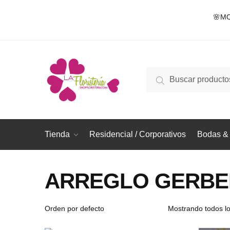
Skip
Skip
🌸MO
to
to
navigation
content
Buscar
Buscar
por:
Tienda
Residencial / Corporativos
Bodas & 
ARREGLO GERBE
Mostrando todos lo