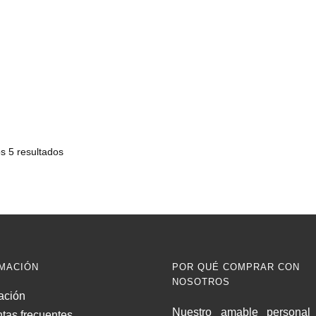
s 5 resultados
MACIÓN
POR QUÉ COMPRAR CON
NOSOTROS
ación
Nuestro amable personal 
tas frecuentes