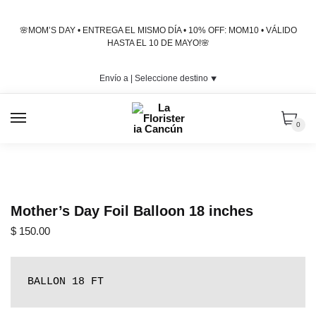
Skip
Skip
to
to
🌸MOM’S DAY • ENTREGA EL MISMO DÍA • 10% OFF: MOM10 • VÁLIDO
navigation
content
HASTA EL 10 DE MAYO!🌸
Envío a |
Seleccione destino
⯆
MENU
0
Mother’s Day Foil Balloon 18 inches
$
150.00
BALLON 18 FT