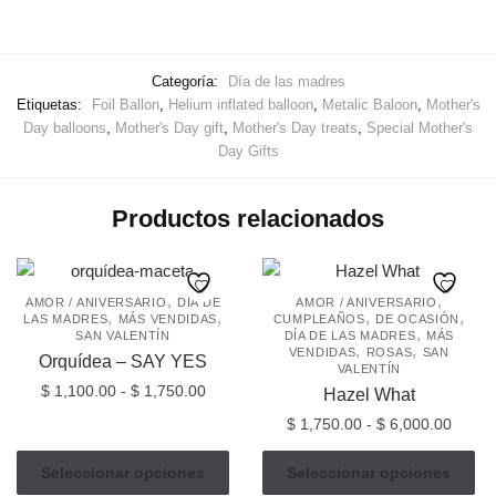
Categoría:
Día de las madres
Etiquetas:
Foil Ballon
,
Helium inflated balloon
,
Metalic Baloon
,
Mother's
Day balloons
,
Mother's Day gift
,
Mother's Day treats
,
Special Mother's
Day Gifts
Productos relacionados
,
,
AMOR / ANIVERSARIO
DÍA DE
AMOR / ANIVERSARIO
,
,
,
,
LAS MADRES
MÁS VENDIDAS
CUMPLEAÑOS
DE OCASIÓN
,
SAN VALENTÍN
DÍA DE LAS MADRES
MÁS
,
,
VENDIDAS
ROSAS
SAN
Orquídea – SAY YES
VALENTÍN
Rango
$
1,100.00
-
$
1,750.00
Hazel What
de
Rang
$
1,750.00
-
$
6,000.00
Este
precios:
de
producto
desde
Este
precio
Seleccionar opciones
Seleccionar opciones
tiene
$ 1,100.00
producto