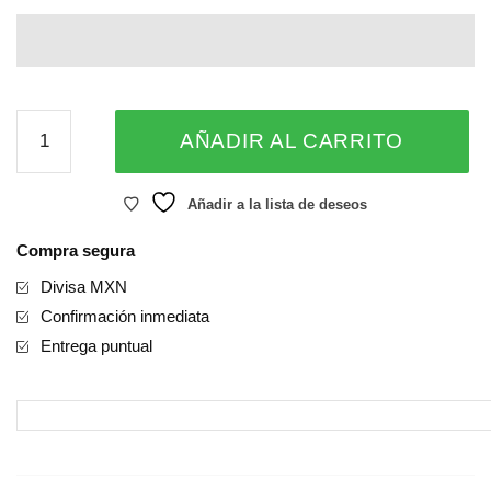
Mother's
AÑADIR AL CARRITO
Day
Foil
Balloon
Añadir a la lista de deseos
18
Compra segura
inches
cantidad
Divisa MXN
Confirmación inmediata
Entrega puntual