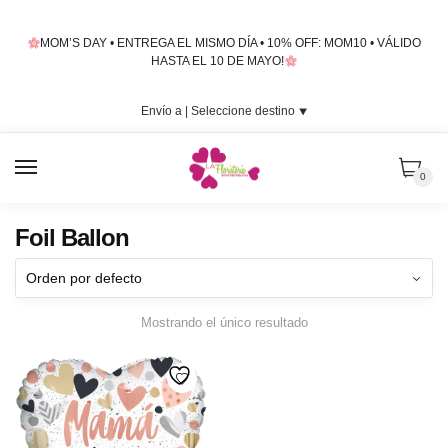
Skip
Skip
to
to
MOM’S DAY • ENTREGA EL MISMO DÍA • 10% OFF: MOM10 • VÁLIDO
navigation
content
HASTA EL 10 DE MAYO!
Envío a |
Seleccione destino
⯆
MENU
0
Foil Ballon
Mostrando el único resultado