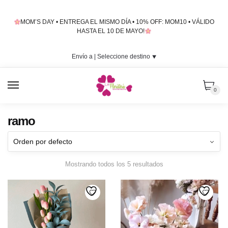
Skip
Skip
to
to
MOM’S DAY • ENTREGA EL MISMO DÍA • 10% OFF: MOM10 • VÁLIDO
navigation
content
HASTA EL 10 DE MAYO!
Envío a |
Seleccione destino
⯆
MENU
0
ramo
Mostrando todos los 5 resultados