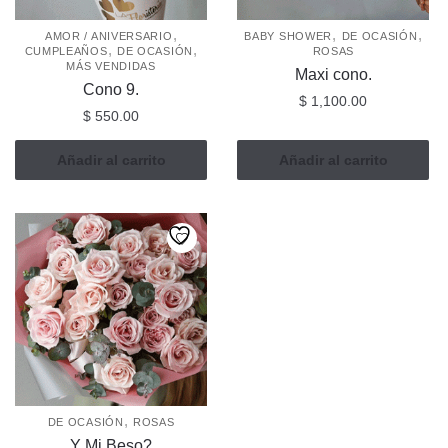
la
,
,
,
AMOR / ANIVERSARIO
BABY SHOWER
DE OCASIÓN
página
,
,
CUMPLEAÑOS
DE OCASIÓN
ROSAS
de
MÁS VENDIDAS
Maxi cono.
producto
Cono 9.
$
1,100.00
$
550.00
Añadir al carrito
Añadir al carrito
,
DE OCASIÓN
ROSAS
Y Mi Beso?