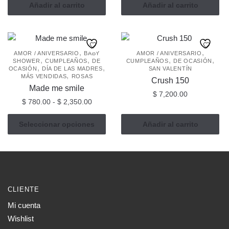
Añadir al carrito
Añadir al carrito
,
,
AMOR / ANIVERSARIO
BABY
AMOR / ANIVERSARIO
,
,
,
,
SHOWER
CUMPLEAÑOS
DE
CUMPLEAÑOS
DE OCASIÓN
,
,
OCASIÓN
DÍA DE LAS MADRES
SAN VALENTÍN
,
MÁS VENDIDAS
ROSAS
Crush 150
Made me smile
$
7,200.00
Rango
$
780.00
-
$
2,350.00
de
Este
precios:
Seleccionar opciones
Añadir al carrito
producto
desde
tiene
$ 780.00
múltiples
hasta
$ 2,350.00
variantes.
Las
CLIENTE
opciones
Mi cuenta
se
Wishlist
pueden