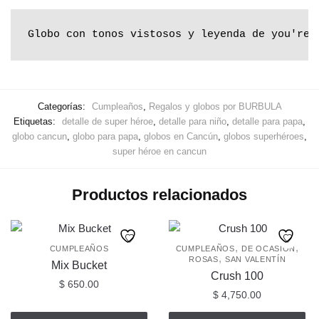
Globo con tonos vistosos y leyenda de you're 
Categorías:
Cumpleaños
,
Regalos y globos por BURBULA
Etiquetas:
detalle de super héroe
,
detalle para niño
,
detalle para papa
,
globo cancun
,
globo para papa
,
globos en Cancún
,
globos superhéroes
,
super héroe en cancun
Productos relacionados
,
,
CUMPLEAÑOS
CUMPLEAÑOS
DE OCASIÓN
,
ROSAS
SAN VALENTÍN
Mix Bucket
Crush 100
$
650.00
$
4,750.00