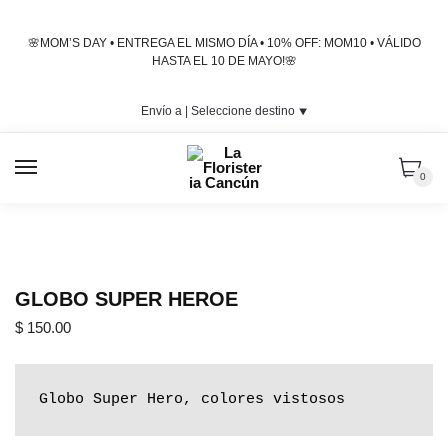
Skip
Skip
to
to
🌸MOM’S DAY • ENTREGA EL MISMO DÍA • 10% OFF: MOM10 • VÁLIDO
navigation
content
HASTA EL 10 DE MAYO!🌸
Envío a |
Seleccione destino
⯆
MENU
0
GLOBO SUPER HEROE
$
150.00
Globo Super Hero, colores vistosos