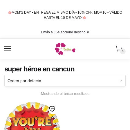
Skip
Skip
to
to
MOM’S DAY • ENTREGA EL MISMO DÍA • 10% OFF: MOM10 • VÁLIDO
navigation
content
HASTA EL 10 DE MAYO!
Envío a |
Seleccione destino
⯆
MENU
0
super héroe en cancun
Mostrando el único resultado