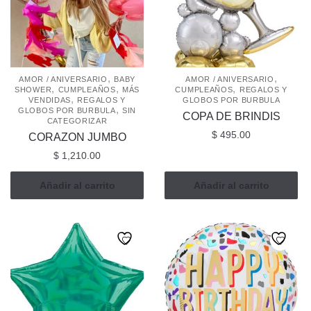
,
,
AMOR / ANIVERSARIO
BABY
AMOR / ANIVERSARIO
,
,
,
SHOWER
CUMPLEAÑOS
MÁS
CUMPLEAÑOS
REGALOS Y
,
VENDIDAS
REGALOS Y
GLOBOS POR BURBULA
,
GLOBOS POR BURBULA
SIN
COPA DE BRINDIS
CATEGORIZAR
$
495.00
CORAZON JUMBO
$
1,210.00
Añadir al carrito
Añadir al carrito