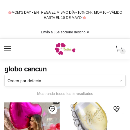
Skip
Skip
to
to
MOM’S DAY • ENTREGA EL MISMO DÍA • 10% OFF: MOM10 • VÁLIDO
navigation
content
HASTA EL 10 DE MAYO!
Envío a |
Seleccione destino
⯆
MENU
0
globo cancun
Mostrando todos los 5 resultados