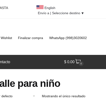
HASTA
English
Envío a |
Seleccione destino
⯆
Wishlist
Finalizar compra
WhatsApp (998)3020602
ntacto
$
0.00
0
alle para niño
Mostrando el único resultado