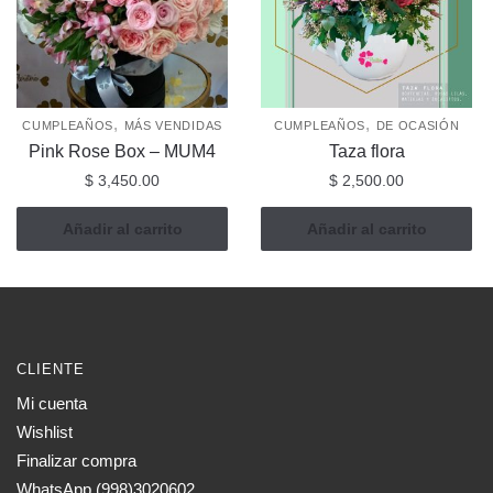
,
,
CUMPLEAÑOS
MÁS VENDIDAS
CUMPLEAÑOS
DE OCASIÓN
Pink Rose Box – MUM4
Taza flora
$
3,450.00
$
2,500.00
Añadir al carrito
Añadir al carrito
CLIENTE
Mi cuenta
Wishlist
Finalizar compra
WhatsApp (998)3020602