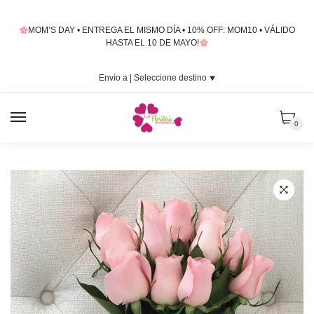
Skip
Skip
to
to
MOM’S DAY • ENTREGA EL MISMO DÍA • 10% OFF: MOM10 • VÁLIDO
navigation
content
HASTA EL 10 DE MAYO!
Envío a |
Seleccione destino
⯆
MENU
0