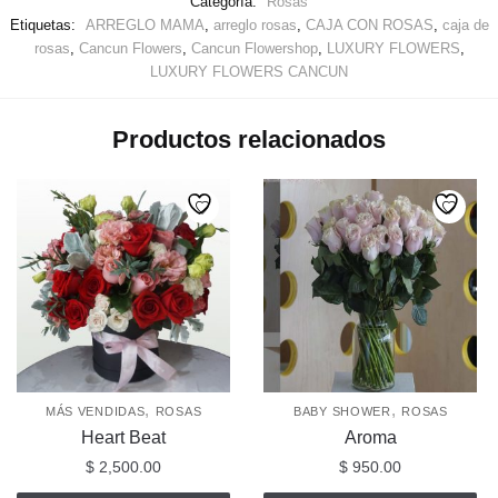
Categoría:
Rosas
Etiquetas:
ARREGLO MAMA
,
arreglo rosas
,
CAJA CON ROSAS
,
caja de
rosas
,
Cancun Flowers
,
Cancun Flowershop
,
LUXURY FLOWERS
,
LUXURY FLOWERS CANCUN
Productos relacionados
,
,
MÁS VENDIDAS
ROSAS
BABY SHOWER
ROSAS
Heart Beat
Aroma
$
2,500.00
$
950.00