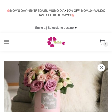
Skip
Skip
to
to
MOM’S DAY • ENTREGA EL MISMO DÍA • 10% OFF: MOM10 • VÁLIDO
navigation
content
HASTA EL 10 DE MAYO!
Envío a |
Seleccione destino
⯆
MENU
0