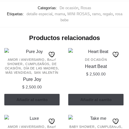
Categorías:
De ocasión
,
Rosas
Etiquetas:
detalle especial
,
mama
,
MINI ROSAS
,
ramo
,
regalo
,
rosa
bebe
Productos relacionados
,
AMOR / ANIVERSARIO
BABY
DE OCASIÓN
,
,
SHOWER
CUMPLEAÑOS
DE
Heart Beat
,
,
OCASIÓN
DÍA DE LAS MADRES
,
MÁS VENDIDAS
SAN VALENTÍN
$
2,500.00
Pure Joy
$
2,500.00
Añadir al carrito
Añadir al carrito
,
,
,
AMOR / ANIVERSARIO
BABY
BABY SHOWER
CUMPLEAÑOS