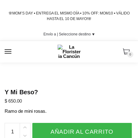
Skip
Skip
to
to
🌸MOM’S DAY • ENTREGA EL MISMO DÍA • 10% OFF: MOM10 • VÁLIDO
navigation
content
HASTA EL 10 DE MAYO!🌸
Envío a |
Seleccione destino
⯆
MENU
0
Y Mi Beso?
$
650.00
Ramo de mini rosas.
Y
AÑADIR AL CARRITO
Mi