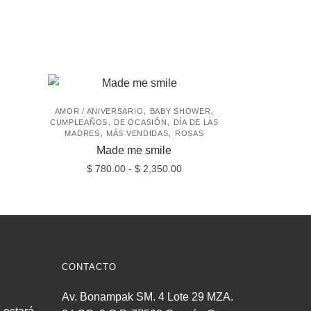
,
,
AMOR / ANIVERSARIO
BABY SHOWER
,
,
CUMPLEAÑOS
DE OCASIÓN
DÍA DE LAS
,
,
MADRES
MÁS VENDIDAS
ROSAS
Made me smile
Rango
$
780.00
-
$
2,350.00
de
Este
precios:
producto
desde
$ 780.00
tiene
hasta
múltiples
$ 2,350.00
variantes.
CONTACTO
Las
Av. Bonampak SM. 4 Lote 29 MZA.
opciones