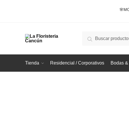
Skip
Skip
🌸MO
to
to
navigation
content
Buscar
Buscar
por:
Tienda
Residencial / Corporativos
Bodas & 