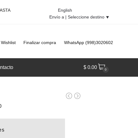
HASTA
English
Envío a |
Seleccione destino
⯆
Wishlist
Finalizar compra
WhatsApp (998)3020602
ntacto
$
0.00
0
Rango
0
de
precios:
es
desde