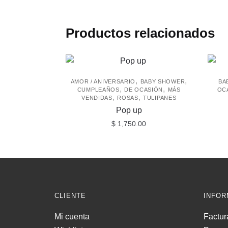
Productos relacionados
,
,
AMOR / ANIVERSARIO
BABY SHOWER
BA
,
,
CUMPLEAÑOS
DE OCASIÓN
MÁS
OC
,
,
VENDIDAS
ROSAS
TULIPANES
Pop up
$
1,750.00
CLIENTE
INFOR
Mi cuenta
Factur