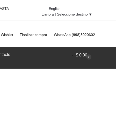
HASTA
English
Envío a |
Seleccione destino
⯆
Wishlist
Finalizar compra
WhatsApp (998)3020602
tacto
$
0.00
0