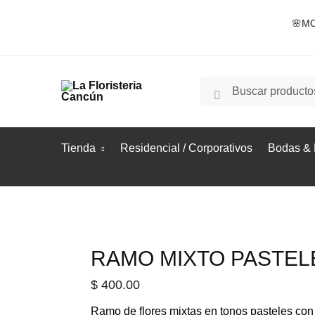
Skip
Skip
🌸MO
to
to
navigation
content
Buscar
Buscar
por:
Tienda
Residencial / Corporativos
Bodas & 
RAMO MIXTO PASTEL
$
400.00
Ramo de flores mixtas en tonos pasteles con