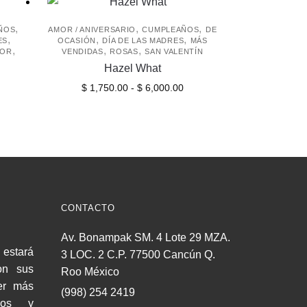
,
,
,
ÑOS
AMOR / ANIVERSARIO
CUMPLEAÑOS
DE
,
,
,
ES
OCASIÓN
DÍA DE LAS MADRES
MÁS
,
,
,
LOR
VENDIDAS
ROSAS
SAN VALENTÍN
Hazel What
Rango
Este
$
1,750.00
-
$
6,000.00
de
producto
precios:
tiene
desde
múltiples
$ 1,750.00
variantes.
hasta
Las
$ 6,000.00
opciones
se
CONTACTO
pueden
Av. Bonampak SM. 4 Lote 29 MZA.
elegir
estará
3 LOC. 2 C.P. 77500 Cancún Q.
en
on sus
Roo México
la
er más
(998) 254 2419
página
cios y