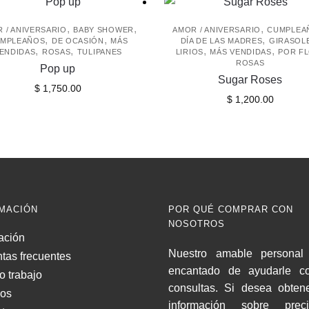
,
,
,
 / ANIVERSARIO
BABY SHOWER
AMOR / ANIVERSARIO
CUMPLEA
,
,
,
MPLEAÑOS
DE OCASIÓN
MÁS
DÍA DE LAS MADRES
GIRASOL
,
,
,
,
ENDIDAS
ROSAS
TULIPANES
LIRIOS
MÁS VENDIDAS
POR F
ROSAS
Pop up
Sugar Roses
$
1,750.00
$
1,200.00
MACIÓN
POR QUÉ COMPRAR CON
NOSOTROS
ación
Nuestro amable personal 
tas frecuentes
encantado de ayudarle c
o trabajo
consultas. Si desea obten
nos
información sobre pre