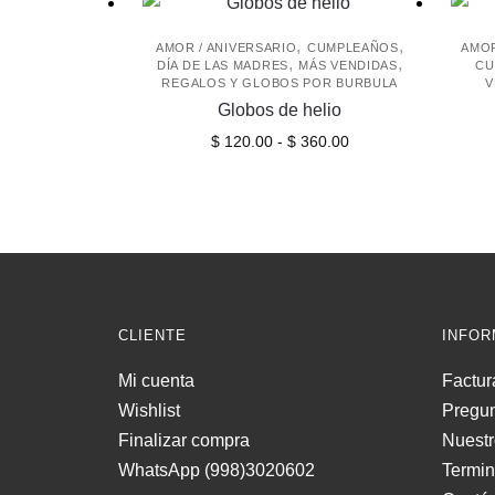
,
,
AMOR / ANIVERSARIO
CUMPLEAÑOS
AMOR
,
,
DÍA DE LAS MADRES
MÁS VENDIDAS
CU
REGALOS Y GLOBOS POR BURBULA
V
Globos de helio
Rango
Este
$
120.00
-
$
360.00
de
producto
precios:
tiene
desde
múltiples
$ 120.00
variantes.
hasta
Las
$ 360.00
opciones
se
CLIENTE
INFOR
pueden
Mi cuenta
Factur
elegir
Wishlist
Pregun
en
Finalizar compra
Nuestr
la
WhatsApp (998)3020602
Termi
página