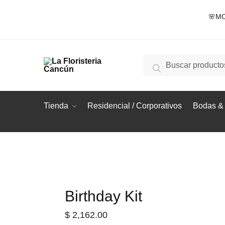
Skip
Skip
🌸MO
to
to
navigation
content
Buscar
Buscar
por:
Tienda
Residencial / Corporativos
Bodas & 
Birthday Kit
$
2,162.00