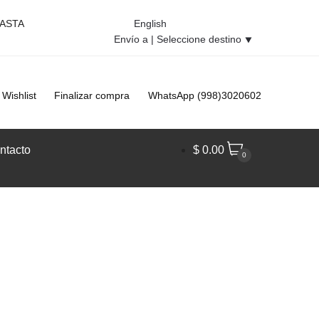
HASTA
English
Envío a |
Seleccione destino
⯆
Wishlist
Finalizar compra
WhatsApp (998)3020602
ntacto
$
0.00
0