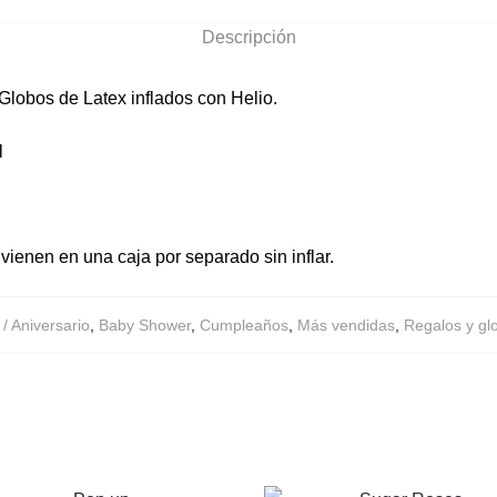
Descripción
 Globos de Latex inflados con Helio.
l
 vienen en una caja por separado sin inflar.
/ Aniversario
,
Baby Shower
,
Cumpleaños
,
Más vendidas
,
Regalos y g