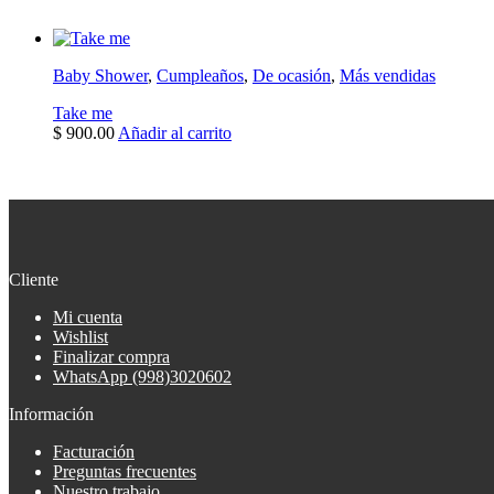
Baby Shower
,
Cumpleaños
,
De ocasión
,
Más vendidas
Take me
$
900.00
Añadir al carrito
Cliente
Mi cuenta
Wishlist
Finalizar compra
WhatsApp (998)3020602
Información
Facturación
Preguntas frecuentes
Nuestro trabajo