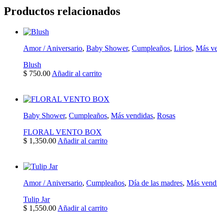
Productos relacionados
Amor / Aniversario
,
Baby Shower
,
Cumpleaños
,
Lirios
,
Más ve
Blush
$
750.00
Añadir al carrito
Baby Shower
,
Cumpleaños
,
Más vendidas
,
Rosas
FLORAL VENTO BOX
$
1,350.00
Añadir al carrito
Amor / Aniversario
,
Cumpleaños
,
Día de las madres
,
Más vend
Tulip Jar
$
1,550.00
Añadir al carrito