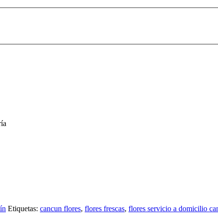
ría
ín
Etiquetas:
cancun flores
,
flores frescas
,
flores servicio a domicilio c