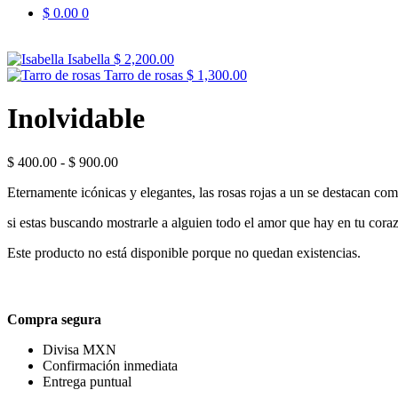
$
0.00
0
Isabella
$
2,200.00
Tarro de rosas
$
1,300.00
Inolvidable
Rango
$
400.00
-
$
900.00
de
Eternamente icónicas y elegantes, las rosas rojas a un se destacan co
precios:
desde
si estas buscando mostrarle a alguien todo el amor que hay en tu cora
$ 400.00
hasta
Este producto no está disponible porque no quedan existencias.
$ 900.00
Compra segura
Divisa MXN
Confirmación inmediata
Entrega puntual