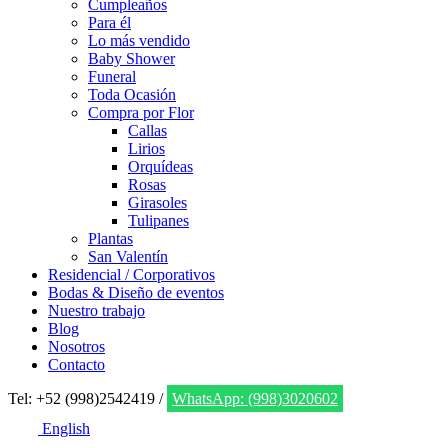
Cumpleaños
Para él
Lo más vendido
Baby Shower
Funeral
Toda Ocasión
Compra por Flor
Callas
Lirios
Orquídeas
Rosas
Girasoles
Tulipanes
Plantas
San Valentín
Residencial / Corporativos
Bodas & Diseño de eventos
Nuestro trabajo
Blog
Nosotros
Contacto
Tel: +52 (998)2542419 /
WhatsApp: (998)3020602
English