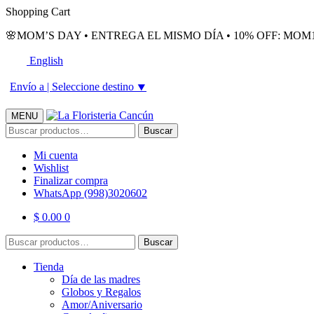
Skip
Skip
Shopping Cart
to
to
🌸MOM’S DAY • ENTREGA EL MISMO DÍA • 10% OFF: MOM1
navigation
content
English
Envío a |
Seleccione destino
⯆
MENU
Buscar
Buscar
por:
Mi cuenta
Wishlist
Finalizar compra
WhatsApp (998)3020602
$
0.00
0
Buscar
Buscar
por:
Tienda
Día de las madres
Globos y Regalos
Amor/Aniversario