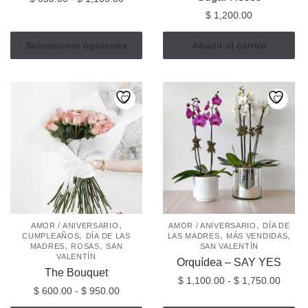
de
$
1,200.00
Este
precios:
producto
desde
Seleccionar opciones
Añadir al carrito
tiene
$ 650.00
múltiples
hasta
$ 1,100.00
variantes.
Las
opciones
se
pueden
elegir
en
la
página
,
,
AMOR / ANIVERSARIO
AMOR / ANIVERSARIO
DÍA DE
,
,
,
CUMPLEAÑOS
DÍA DE LAS
LAS MADRES
MÁS VENDIDAS
de
,
,
MADRES
ROSAS
SAN
SAN VALENTÍN
producto
VALENTÍN
Orquídea – SAY YES
The Bouquet
Rang
$
1,100.00
-
$
1,750.00
Rango
$
600.00
-
$
950.00
de
de
Este