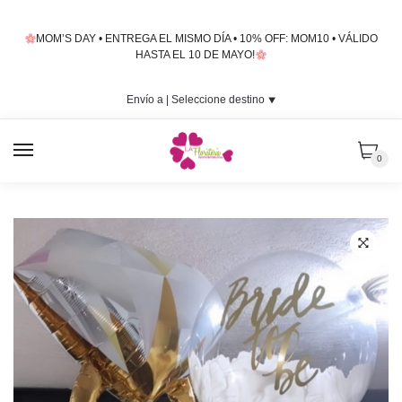
Skip
Skip
to
to
MOM’S DAY • ENTREGA EL MISMO DÍA • 10% OFF: MOM10 • VÁLIDO
navigation
content
HASTA EL 10 DE MAYO!
Envío a |
Seleccione destino
⯆
MENU
0