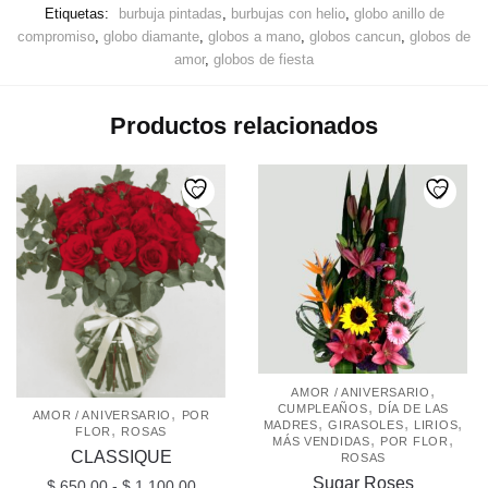
Etiquetas:
burbuja pintadas
,
burbujas con helio
,
globo anillo de
compromiso
,
globo diamante
,
globos a mano
,
globos cancun
,
globos de
amor
,
globos de fiesta
Productos relacionados
,
AMOR / ANIVERSARIO
,
CUMPLEAÑOS
DÍA DE LAS
,
AMOR / ANIVERSARIO
POR
,
,
,
MADRES
GIRASOLES
LIRIOS
,
FLOR
ROSAS
,
,
MÁS VENDIDAS
POR FLOR
CLASSIQUE
ROSAS
Sugar Roses
Rango
$
650.00
-
$
1,100.00