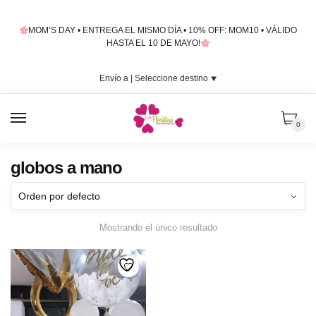
Skip
Skip
to
to
MOM’S DAY • ENTREGA EL MISMO DÍA • 10% OFF: MOM10 • VÁLIDO
navigation
content
HASTA EL 10 DE MAYO!
Envío a |
Seleccione destino
⯆
MENU
0
globos a mano
Mostrando el único resultado