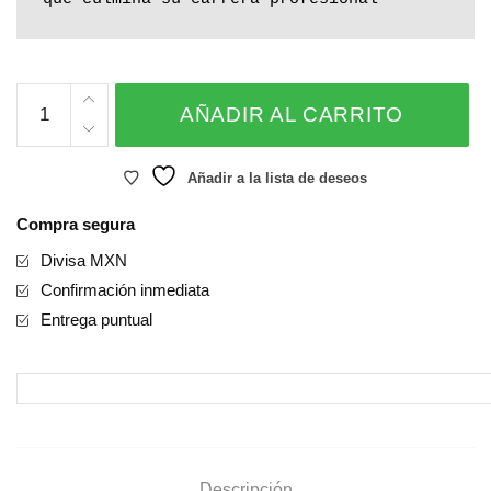
BOUQUET
AÑADIR AL CARRITO
DE
GRADUACION
CON
Añadir a la lista de deseos
ROSAS
Compra segura
cantidad
Divisa MXN
Confirmación inmediata
Entrega puntual
Descripción