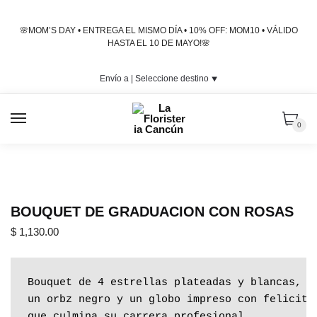
Skip
Skip
to
to
🌸MOM’S DAY • ENTREGA EL MISMO DÍA • 10% OFF: MOM10 • VÁLIDO
navigation
content
HASTA EL 10 DE MAYO!🌸
Envío a |
Seleccione destino
⯆
MENU
0
BOUQUET DE GRADUACION CON ROSAS
$
1,130.00
Bouquet de 4 estrellas plateadas y blancas, ju
un orbz negro y un globo impreso con felicita
que culmina su carrera profesional