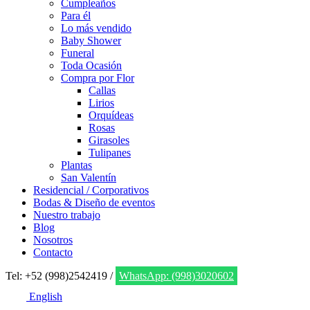
Cumpleaños
Para él
Lo más vendido
Baby Shower
Funeral
Toda Ocasión
Compra por Flor
Callas
Lirios
Orquídeas
Rosas
Girasoles
Tulipanes
Plantas
San Valentín
Residencial / Corporativos
Bodas & Diseño de eventos
Nuestro trabajo
Blog
Nosotros
Contacto
Tel: +52 (998)2542419 /
WhatsApp: (998)3020602
English