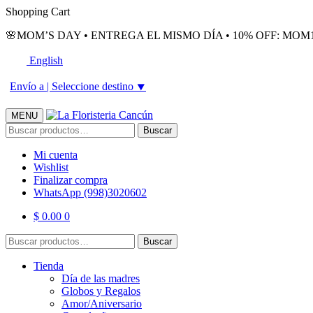
Skip
Skip
Shopping Cart
to
to
🌸MOM’S DAY • ENTREGA EL MISMO DÍA • 10% OFF: MOM1
navigation
content
English
Envío a |
Seleccione destino
⯆
MENU
Buscar
Buscar
por:
Mi cuenta
Wishlist
Finalizar compra
WhatsApp (998)3020602
$
0.00
0
Buscar
Buscar
por:
Tienda
Día de las madres
Globos y Regalos
Amor/Aniversario