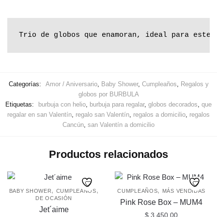
Trio de globos que enamoran, ideal para este 
Categorías:
Amor / Aniversario
,
Baby Shower
,
Cumpleaños
,
Regalos y
globos por BURBULA
Etiquetas:
burbuja con helio
,
burbuja para regalar
,
globos decorados
,
que
regalar en san Valentín
,
regalo san Valentín
,
regalos a domicilio
,
regalos
Cancún
,
san Valentín a domicilio
Productos relacionados
,
,
,
BABY SHOWER
CUMPLEAÑOS
CUMPLEAÑOS
MÁS VENDIDAS
DE OCASIÓN
Pink Rose Box – MUM4
Jet´aime
$
3,450.00