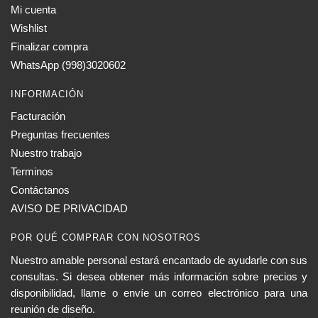
Mi cuenta
se
Wishlist
pueden
elegir
Finalizar compra
en
WhatsApp (998)3020602
la
INFORMACIÓN
página
de
Facturación
producto
Preguntas frecuentes
Nuestro trabajo
Terminos
Contáctanos
AVISO DE PRIVACIDAD
POR QUÉ COMPRAR CON NOSOTROS
Nuestro amable personal estará encantado de ayudarle con sus
consultas. Si desea obtener más información sobre precios y
disponibilidad, llame o envíe un correo electrónico para una
reunión de diseño.