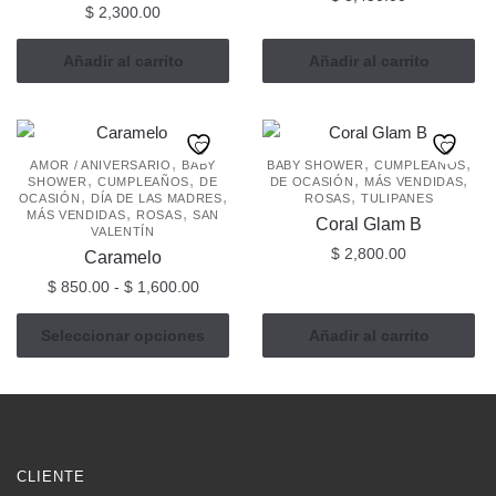
$
2,300.00
Añadir al carrito
Añadir al carrito
,
,
,
AMOR / ANIVERSARIO
BABY
BABY SHOWER
CUMPLEAÑOS
,
,
,
,
SHOWER
CUMPLEAÑOS
DE
DE OCASIÓN
MÁS VENDIDAS
,
,
,
OCASIÓN
DÍA DE LAS MADRES
ROSAS
TULIPANES
,
,
MÁS VENDIDAS
ROSAS
SAN
Coral Glam B
VALENTÍN
$
2,800.00
Caramelo
Rango
$
850.00
-
$
1,600.00
de
Este
precios:
Seleccionar opciones
Añadir al carrito
producto
desde
tiene
$ 850.00
múltiples
hasta
$ 1,600.00
variantes.
Las
CLIENTE
opciones