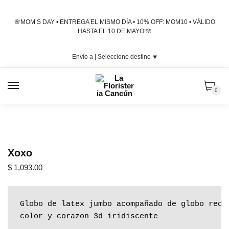
Skip
Skip
to
to
🌸MOM’S DAY • ENTREGA EL MISMO DÍA • 10% OFF: MOM10 • VÁLIDO
navigation
content
HASTA EL 10 DE MAYO!🌸
Envío a |
Seleccione destino
⯆
MENU
0
Xoxo
$
1,093.00
Globo de latex jumbo acompañado de globo redon
color y corazon 3d iridiscente